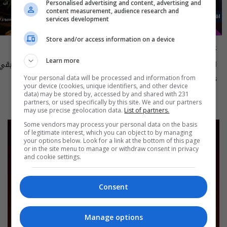
Personalised advertising and content, advertising and
content measurement, audience research and
services development
Store and/or access information on a device
علناً
أسرار الفلك
Learn more
اقتصاد العراق في عين العاصفة- علناً
م٥ - الحلقة ٨ | الموسم ٥
الى ١٤ آب ٢٠٢٦ | 2026
Your personal data will be processed and information from
13:00 | 2026-08-06
15:30 | 2026-08-06
your device (cookies, unique identifiers, and other device
data) may be stored by, accessed by and shared with 231
partners, or used specifically by this site. We and our partners
may use precise geolocation data.
List of partners.
Some vendors may process your personal data on the basis
of legitimate interest, which you can object to by managing
your options below. Look for a link at the bottom of this page
or in the site menu to manage or withdraw consent in privacy
and cookie settings.
Consent
Manage options