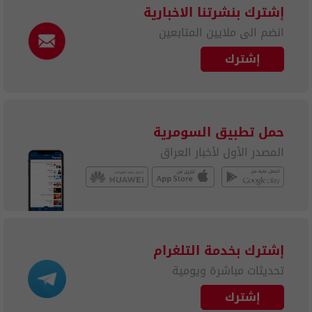
إشترك بنشرتنا الاخبارية
انضم الى ملايين المتابعين
إشترك
حمل تطبيق السومرية
المصدر الأول لأخبار العراق
إشترك بخدمة التلغرام
تحديثات مباشرة ويومية
إشترك