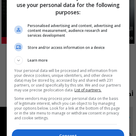
use your personal data for the following
purposes:
Personalised advertising and content, advertising and
الدولار ينخفض اليوم.. الأسعار مقاربة لـ 150 الفا
content measurement, audience research and
services development
اقتصاد
04:08 | 2026-08-08
23.27%
المزيد
Store and/or access information on a device
Learn more
Your personal data will be processed and information from
your device (cookies, unique identifiers, and other device
data) may be stored by, accessed by and shared with 231
partners, or used specifically by this site. We and our partners
may use precise geolocation data.
List of partners.
أحدث الحلقات
Some vendors may process your personal data on the basis
of legitimate interest, which you can object to by managing
your options below. Look for a link at the bottom of this page
or in the site menu to manage or withdraw consent in privacy
and cookie settings.
Consent