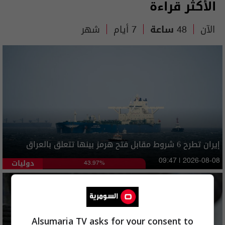
الأكثر قراءة
الآن
48 ساعة
7 أيام
شهر
إيران تطرح 6 شروط مقابل فتح هرمز بينها تتعلق بالعراق
دوليات
09:47 | 2026-08-08
43.97%
Alsumaria TV asks for your consent to