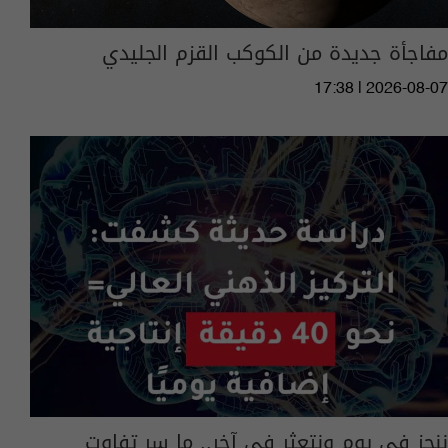
مفاجأة جديدة من الكوكب القزم الجليدي
17:38 | 2026-08-07
ننجز في يوم ونتعثر في آخر.. ما سر تفاوت