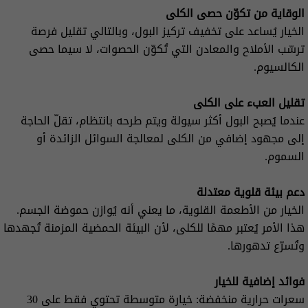
الوقاية من تكوّن حصى الكلى
الخيار يُساعد على تخفيف تركيز البول، وبالتالي تقليل فرصة
ترسّب الأملاح والمعادن التي تُكوّن الحصوات، لا سيما حصى
الكالسيوم.
تقليل العبء على الكلى
عندما يُصبح البول أكثر سيولة ويتم طرحه بانتظام، تقلّ الحاجة
إلى مجهود إضافي من الكلى لمعالجة السوائل الزائدة أو
السموم.
دعم بيئة قلوية معتدلة
الخيار من الأطعمة القلوية، ما يعني أنه يُوازن حموضة الجسم.
هذا الأمر يُعتبر مهمًا للكلى، لأن البيئة الحمضية المزمنة تُجهدها
وتُسرّع تدهورها.
فوائد إضافية للخيار
سعرات حرارية منخفضة: خيارة متوسطة تحتوي فقط على 30