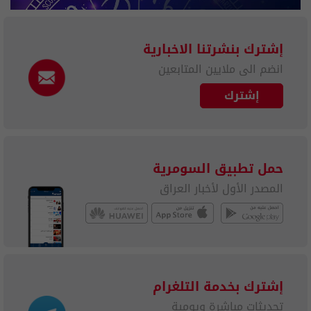
إشترك بنشرتنا الاخبارية
انضم الى ملايين المتابعين
إشترك
حمل تطبيق السومرية
المصدر الأول لأخبار العراق
إشترك بخدمة التلغرام
تحديثات مباشرة ويومية