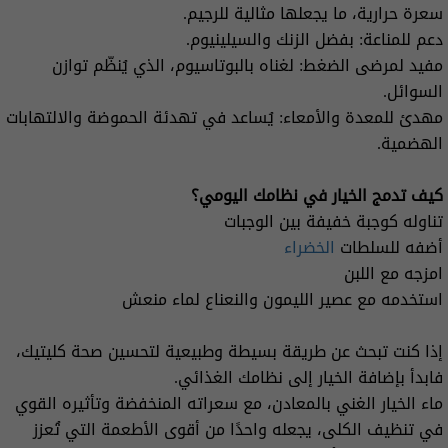
سعرة حرارية، ما يجعلها مثالية للرجيم.
دعم للمناعة: بفضل الزنك والسيلينيوم.
مفيد لمرضى الضغط: لغناه بالبوتاسيوم، الذي يُنظّم توازن
السوائل.
مهدئ للمعدة والأمعاء: يُساعد في تهدئة الحموضة والالتهابات
الهضمية.
كيف تدمج الخيار في نظامك اليومي؟
تناوله كوجبة خفيفة بين الوجبات
أضفه للسلطات
الخضراء
امزجه مع اللبن
استخدمه مع عصير الليمون والنعناع لماء منعش
إذا كنت تبحث عن طريقة بسيطة وطبيعية لتحسين صحة كليتيك،
فابدأ بإضافة الخيار إلى نظامك الغذائي.
ماء الخيار الغني بالمعادن، مع سعراته المنخفضة وتأثيره القوي
في تنظيف الكلى، يجعله واحدًا من أقوى الأطعمة التي تُعزز