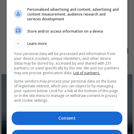
Personalised advertising and content, advertising and
content measurement, audience research and
services development
Store and/or access information on a device
Learn more
الأكثر قراءة
Your personal data will be processed and information from
your device (cookies, unique identifiers, and other device
الآن
48 ساعة
7 أيام
شهر
data) may be stored by, accessed by and shared with 231
partners, or used specifically by this site. We and our partners
may use precise geolocation data.
List of partners.
Some vendors may process your personal data on the basis
of legitimate interest, which you can object to by managing
your options below. Look for a link at the bottom of this page
or in the site menu to manage or withdraw consent in privacy
and cookie settings.
Consent
إيران تطرح 6 شروط مقابل فتح هرمز بينها تتعلق بالعراق