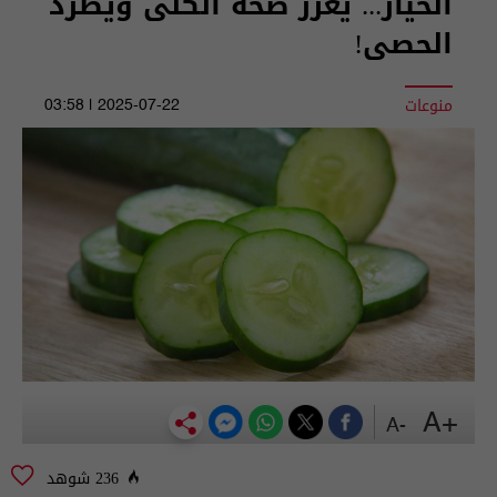
الخيار... يعزز صحة الكلى ويطرد
الحصى!
منوعات
2025-07-22 | 03:58
+A
-A
236 شوهد