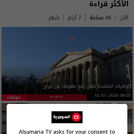
الأكثر قراءة
الآن
48 ساعة
7 أيام
شهر
الولايات المتحدة تعلن رفع عقوبات عن ايران
دوليات
10:10 | 2026-08-05
41.41%
Alsumaria TV asks for your consent to