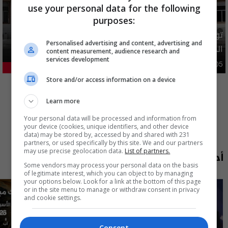
use your personal data for the following
purposes:
توضيح رسمي بشأن إلغاء شمول فئات من المستفيدين بإعانة
Personalised advertising and content, advertising and
الحماية الاجتماعية
content measurement, audience research and
services development
محليات
05:43 | 2026-08-05
21.21%
المزيد
Store and/or access information on a device
Learn more
Your personal data will be processed and information from
your device (cookies, unique identifiers, and other device
data) may be stored by, accessed by and shared with 231
partners, or used specifically by this site. We and our partners
may use precise geolocation data.
List of partners.
أحدث الحلقات
Some vendors may process your personal data on the basis
of legitimate interest, which you can object to by managing
your options below. Look for a link at the bottom of this page
or in the site menu to manage or withdraw consent in privacy
and cookie settings.
Consent