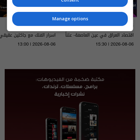
Manage options
علناً
أسرار الفلك
اقتصاد العراق في عين العاصفة- علناً
م٥ - الحلقة ٨ | الموسم ٥
الى ١٤ آب ٢٠٢٦ | 2026
13:00 | 2026-08-06
15:30 | 2026-08-06