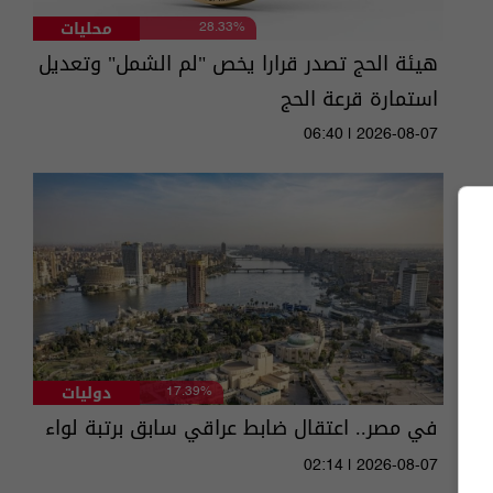
محليات
28.33%
هيئة الحج تصدر قرارا يخص "لم الشمل" وتعديل
استمارة قرعة الحج
06:40 | 2026-08-07
دوليات
17.39%
في مصر.. اعتقال ضابط عراقي سابق برتبة لواء
02:14 | 2026-08-07