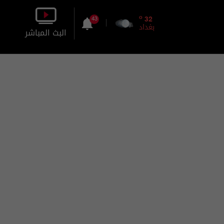
o
32
43
بغداد
البث المباشر
بالصورة
بالصوت