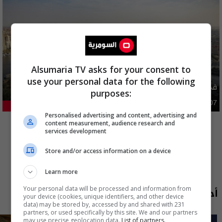
Alsumaria TV asks for your consent to
use your personal data for the following
في مصر.. اعتقال ضابط عراقي سابق برتبة لواء
purposes:
دوليات
02:14 | 2026-08-07
18.2%
Personalised advertising and content, advertising and
المزيد
content measurement, audience research and
services development
Store and/or access information on a device
Learn more
أحدث الحلقات
Your personal data will be processed and information from
your device (cookies, unique identifiers, and other device
data) may be stored by, accessed by and shared with 231
partners, or used specifically by this site. We and our partners
may use precise geolocation data.
List of partners.