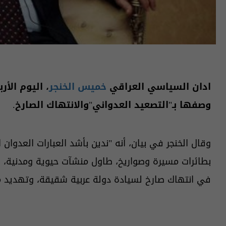
ادان السياسي العراقي
خميس الخنجر
، اليوم الأر
وصفها بـ"التصعيد العدواني"والانتهاك الصارخ.
وقال الخنجر في بيان، أنه "ندين بأشد العبارات العدوان
بطائرات مسيرة وصواريخ، طاول منشآت حيوية ومدنية، وأ
في انتهاك صارخ لسيادة دولة عربية شقيقة، وتهديد م