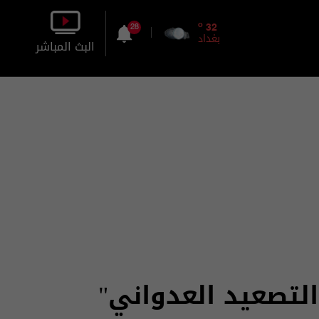
o
32
28
بغداد
البث المباشر
بالصورة
بالصوت
التصعيد العدواني"