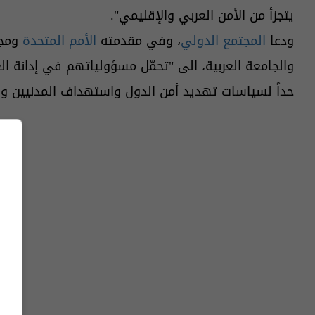
يتجزأ من الأمن العربي والإقليمي".
ودعا
المجتمع الدولي
، وفي مقدمته
الأمم المتحدة
ومجل
والجامعة العربية، الى "تحمّل مسؤولياتهم في إدانة ا
حداً لسياسات تهديد أمن الدول واستهداف المدنيين وا