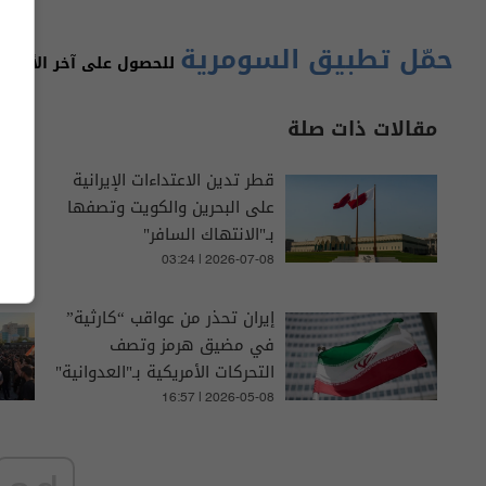
حمّل تطبيق السومرية
للحصول على آخر الأخبار 
مقالات ذات صلة
قطر تدين الاعتداءات الإيرانية
على البحرين والكويت وتصفها
بـ"الانتهاك السافر"
03:24 | 2026-07-08
إيران تحذر من عواقب “كارثية”
في مضيق هرمز وتصف
التحركات الأمريكية بـ"العدوانية"
16:57 | 2026-05-08