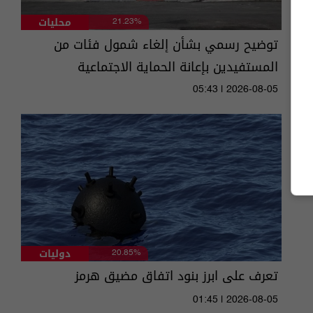
محليات
21.23%
توضيح رسمي بشأن إلغاء شمول فئات من
المستفيدين بإعانة الحماية الاجتماعية
05:43 | 2026-08-05
دوليات
20.85%
تعرف على ابرز بنود اتفاق مضيق هرمز
01:45 | 2026-08-05