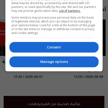
data) may be stored by, accessed by and shared with 231
أحدث الحلقات
partners, or used specifically by this site. We and our partners
may use precise geolocation data.
List of partners.
Some vendors may process your personal data on the basis
of legitimate interest, which you can object to by managing
your options below. Look for a link at the bottom of this page
or in the site menu to manage or withdraw consent in privacy
and cookie settings.
Consent
العراق في دقيقة
نشرة أخبار السومرية
Manage options
العراق في دقيقة 08-08-2026 | 2026
نشرة ٧ آب ٢٠٢٦ | 2026
12:45 | 2026-08-07
13:00 | 2026-08-08