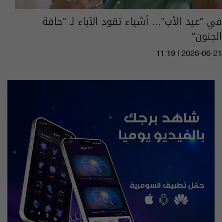
في "عيد الأب"... أشياء تقود الآباء لـ "حافة
الجنون"
11:19 | 2026-06-21