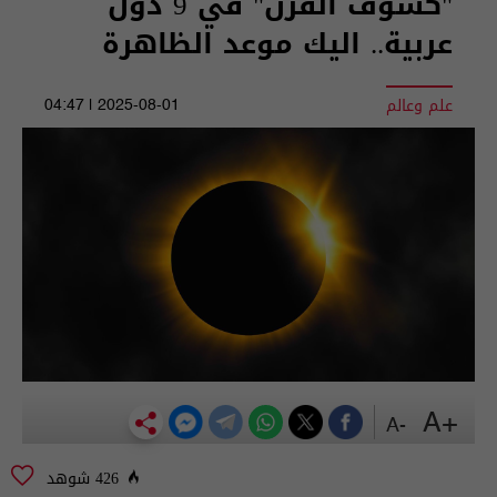
"كسوف القرن" في 9 دول
عربية.. اليك موعد الظاهرة
علم وعالم
2025-08-01 | 04:47
+A
-A
426 شوهد