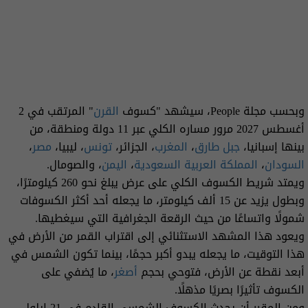
وبحسب مجلة People، سيشهد "كسوف
القرن
" المرتقب في 2
أغسطس 2027 مرور مساره الكلي عبر 11 دولة ومنطقة، من
بينها إسبانيا،
جبل طارق
،
المغرب
، الجزائر،
تونس
، ليبيا،
مصر
،
السودان
،
المملكة العربية السعودية
،
اليمن
، والصومال.
ويمتد شريط الكسوف الكلي على عرض يبلغ نحو 260 كيلومترًا،
وبطول يزيد عن 15 ألف كيلومتر، ما يجعله أحد أكثر الكسوفات
شمولًا واتساعًا من حيث الرقعة الجغرافية التي سيغطيها.
ويعود هذا المشهد الاستثنائي إلى اقتراب القمر من الأرض في
هذا التوقيت، ما يجعله يبدو أكبر حجمًا، بينما تكون الشمس في
أبعد نقطة عن الأرض، فتوحي بحجم
أصغر
، ما يُضفي على
الكسوف تأثيرًا بصريًا مذهلًا.
ومن المقرر أن يحدث الكسوف الشمسي القادم في 21 ايلول