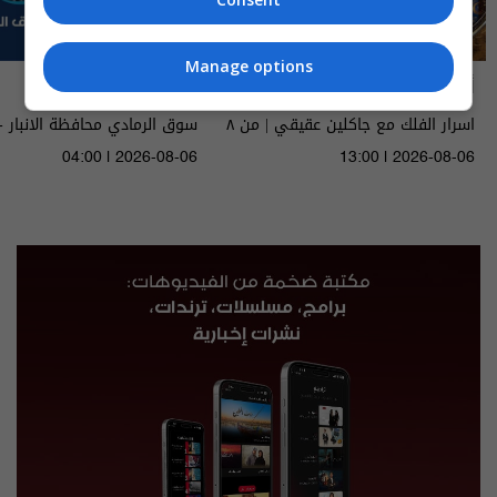
Manage options
أسرار الفلك
ناس وناس
اسرار الفلك مع جاكلين عقيقي | من ٨
سوق الرمادي محافظة الانبار - 
الى ١٤ آب ٢٠٢٦ | 2026
٩٥ | الموسم 9
04:00 | 2026-08-06
13:00 | 2026-08-06