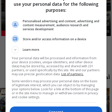
use your personal data for the following
purposes:
توضيح رسمي بشأن إلغاء شمول فئات من المستفيدين بإعانة
Personalised advertising and content, advertising and
الحماية الاجتماعية
content measurement, audience research and
services development
محليات
05:43 | 2026-08-05
21.22%
المزيد
Store and/or access information on a device
Learn more
Your personal data will be processed and information from
your device (cookies, unique identifiers, and other device
data) may be stored by, accessed by and shared with 231
partners, or used specifically by this site. We and our partners
may use precise geolocation data.
List of partners.
أحدث الحلقات
Some vendors may process your personal data on the basis
of legitimate interest, which you can object to by managing
your options below. Look for a link at the bottom of this page
or in the site menu to manage or withdraw consent in privacy
and cookie settings.
Consent