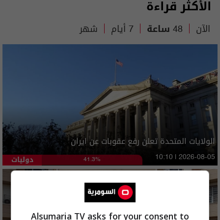
الأكثر قراءة
الآن
48 ساعة
7 أيام
شهر
الولايات المتحدة تعلن رفع عقوبات عن ايران
دوليات
10:10 | 2026-08-05
41.3%
Alsumaria TV asks for your consent to