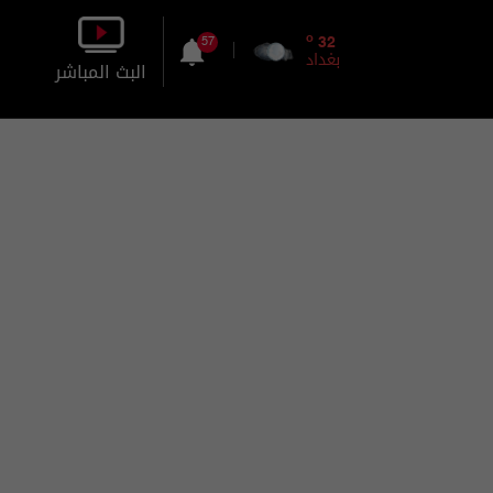
o
32
57
بغداد
البث المباشر
بالصورة
بالصوت