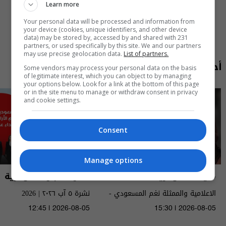
Learn more
Your personal data will be processed and information from
your device (cookies, unique identifiers, and other device
data) may be stored by, accessed by and shared with 231
partners, or used specifically by this site. We and our partners
may use precise geolocation data.
List of partners.
أحدث الحلقات
Some vendors may process your personal data on the basis
of legitimate interest, which you can object to by managing
your options below. Look for a link at the bottom of this page
or in the site menu to manage or withdraw consent in privacy
and cookie settings.
Consent
Manage options
مايك السومرية
نشرة أخبار السومرية
الاعلامية والممثلة نغم المسعودي -
نشرة ٥ آب ٢٠٢٦ | 2026
MIC Alsumaria م٢ - الحلقة ١٠ | season
12:45 | 2026-08-05
15:30 | 2026-08-05
2