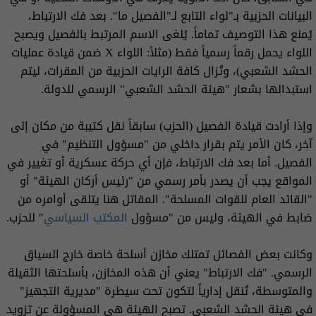
البيانات الحزبية بـ"لواء التابع لـ"الفصيل ما". بعد فك الارتباط،
يُمنع هذا التوصيف تماماً. يُلغى الاسم المرتبط بالفصيل ويصبح
اللواء يحمل رقماً رسمياً فقط (مثلاً: اللواء X ضمن قيادة عمليات
الحشد الشعبي)، وتُزال كافة الرايات الحزبية من المقرات، ليتم
استبدالها بشعار "هيئة الحشد الشعبي" الرسمي للدولة.
وإذا أرادت قيادة الفصيل (الحزب) سابقاً نقل كتيبة من مكان إلى
آخر، كان الأمر يتم بقرار داخلي من "مسؤول التنظيم" في
الفصيل. أما بعد فك الارتباط، فإن أي حركة عسكرية أو تغيير في
المواقع يجب أن يصدر بأمر رسمي من "رئيس أركان الهيئة" أو
"القائد العام للقوات المسلحة". المقاتل هنا يتلقى أوامره من
ضابط في الهيئة، وليس من "مسؤول
المكتب السياسي
" للحزب.
وكانت بعض الفصائل تمتلك مخازن أسلحة خاصة خارج السياق
الرسمي. "فك الارتباط" يعني أن هذه المخازن، بأسلحتها الثقيلة
والمتوسطة، تُنقل إدارياً لتكون تحت سيطرة "مديرية التجهيز"
في هيئة الحشد الشعبي. تصبح الهيئة هي المسؤولة عن تزويد