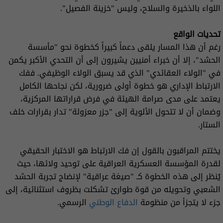
اللواء بالذخيرة والسلاح، وليس "خزينة الفصيل".
تحديات الواقع
رغم أن هذا المسار يلقى دعماً كبيراً كخطوة نحو "مأسسة
الحشد"، إلا أن خبراء أمنيين يشيرون إلى أن التحدي الأكبر يكمن
في "الولاء العقائدي" الذي قد يسبق الولاء الوظيفي. ففك
الارتباط الإداري هو خطوة أولى ضرورية، لكن نجاحها الكامل
يعتمد على مدى صرامة الهيئة في فرض قراراتها المركزية،
وضمان أن لا تتحول الألوية إلى "جزر معزولة" تدار بقرارات خلف
الستار.
يختتم المراقبون بالقول إن فك الارتباط هو الاختبار الحقيقي
لقدرة المؤسسة العسكرية العراقية على توحيد ولائها، حيث
يُنظر إلى هذه الخطوة كـ "صيغة عراقية" لإنضاج تجربة الحشد
الشعبي وتحويله من قوة طوارئ تشكلت بظروف استثنائية، إلى
جزء لا يتجزأ من منظومة
الدفاع الوطني
الرسمي.