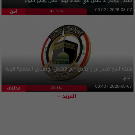
مصدر يوضح ما حصل في بغداد ليلة امس وفجر اليوم
أمن
03:02 | 2026-08-07
42.52%
هيئة الحج تصدر قرارا يخص "لم الشمل" وتعديل استمارة قرعة
الحج
محليات
06:40 | 2026-08-07
29.1%
المزيد