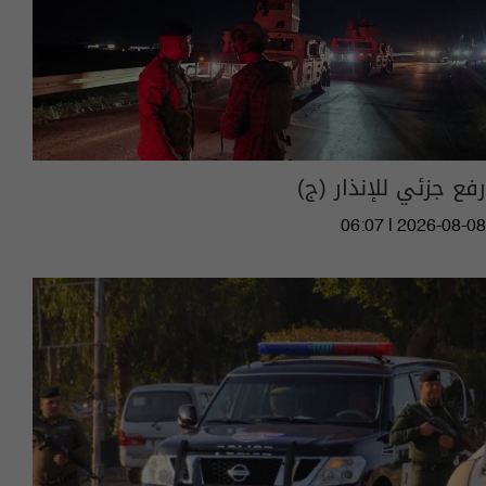
رفع جزئي للإنذار (ج)
06:07 | 2026-08-08