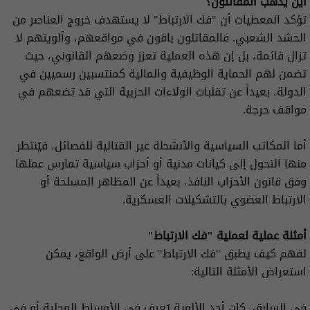
أين يذهب المقاتلون؟
تؤكد المعطيات أن "فك الارتباط" لا يستهدف خروج العناصر من
الحشد الشعبي. فالمقاتلون باقون في مواقعهم، وألويتهم لا
تزال قائمة، بل إن هذه العملية تعزز وضعهم القانوني، حيث
تضمن لهم الحماية الوظيفية والمالية كمنتسبين رسميين في
الدولة، بعيداً عن تقلبات الولاءات الحزبية التي قد تضعهم في
مواقف حرجة.
أما المكاتب السياسية والأنشطة غير القتالية للفصائل، فيُنتظر
منها التحول إلى كيانات مدنية أو أحزاب سياسية تمارس عملها
وفق قانون الأحزاب النافذ، بعيداً عن المظاهر المسلحة أو
الارتباط العضوي بالتشكيلات العسكرية.
أمثلة عملية لعملية "فك الارتباط"
لفهم كيف يطبق "فك الارتباط" على أرض الواقع، يمكن
استعراض الأمثلة التالية:
في السابق، كان أحد الألوية يُعرف في الأوساط المحلية أو في