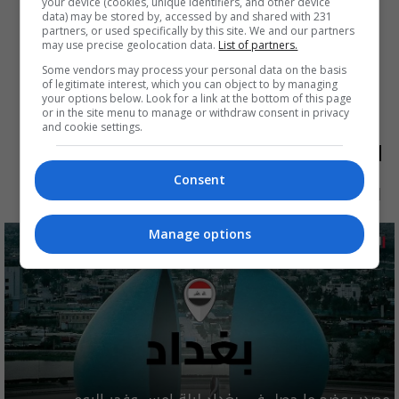
your device (cookies, unique identifiers, and other device
data) may be stored by, accessed by and shared with 231
partners, or used specifically by this site. We and our partners
may use precise geolocation data.
List of partners.
Some vendors may process your personal data on the basis
of legitimate interest, which you can object to by managing
your options below. Look for a link at the bottom of this page
or in the site menu to manage or withdraw consent in privacy
and cookie settings.
الأكثر قراءة
Consent
الآن
48 ساعة
7 أيام
شهر
Manage options