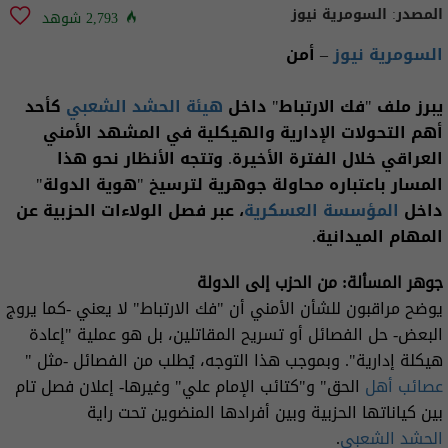
المصدر:
السومرية نيوز
2,793 شوهد
السومرية نيوز
– أمن
يبرز ملف "فك الارتباط" داخل
هيئة الحشد الشعبي
كأحد
أهم التحولات الإدارية والهيكلية في المشهد الأمني
العراقي خلال الفترة الأخيرة. وتتجه الأنظار نحو هذا
المسار باعتباره محاولة جوهرية لترسيخ "هوية الدولة"
داخل
المؤسسة العسكرية
، عبر فصل الولاءات الحزبية عن
المهام الميدانية.
جوهر المسألة: من الحزب إلى الدولة
يوضح مراقبون للشأن الأمني أن "فك الارتباط" لا يعني -كما يروج
البعض- حل الفصائل أو تسريح المقاتلين، بل هو عملية "إعادة
هيكلة إدارية". وبموجب هذا التوجه، يُطلب من الفصائل -مثل "
عصائب أهل
الحق" و"كتائب الإمام علي" وغيرها- إعلان فصل تام
بين كياناتها الحزبية وبين أفرادها المنضوين تحت راية
الحشد الشعبي
.