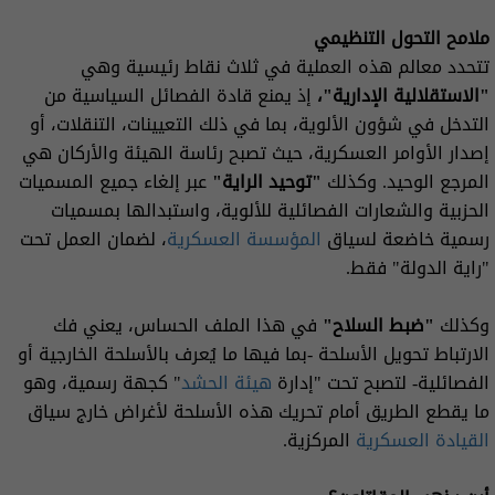
ملامح التحول التنظيمي
تتحدد معالم هذه العملية في ثلاث نقاط رئيسية وهي
"الاستقلالية الإدارية"،
إذ يمنع قادة الفصائل السياسية من
التدخل في شؤون الألوية، بما في ذلك التعيينات، التنقلات، أو
إصدار الأوامر العسكرية، حيث تصبح رئاسة الهيئة والأركان هي
المرجع الوحيد. وكذلك
"توحيد الراية"
عبر إلغاء جميع المسميات
الحزبية والشعارات الفصائلية للألوية، واستبدالها بمسميات
رسمية خاضعة لسياق
المؤسسة العسكرية
، لضمان العمل تحت
"راية الدولة" فقط.
وكذلك
"ضبط السلاح"
في هذا الملف الحساس، يعني فك
الارتباط تحويل الأسلحة -بما فيها ما يُعرف بالأسلحة الخارجية أو
الفصائلية- لتصبح تحت "إدارة
هيئة الحشد
" كجهة رسمية، وهو
ما يقطع الطريق أمام تحريك هذه الأسلحة لأغراض خارج سياق
القيادة العسكرية
المركزية.