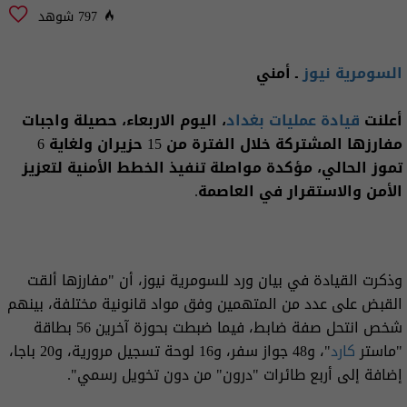
797 شوهد
السومرية نيوز
ـ أمني
أعلنت
قيادة عمليات بغداد
، اليوم الاربعاء، حصيلة واجبات
مفارزها المشتركة خلال الفترة من 15 حزيران ولغاية 6
تموز الحالي، مؤكدة مواصلة تنفيذ الخطط الأمنية لتعزيز
الأمن والاستقرار في العاصمة.
وذكرت القيادة في بيان ورد للسومرية نيوز، أن "مفارزها ألقت
القبض على عدد من المتهمين وفق مواد قانونية مختلفة، بينهم
شخص انتحل صفة ضابط، فيما ضبطت بحوزة آخرين 56 بطاقة
"ماستر
كارد
"، و48 جواز سفر، و16 لوحة تسجيل مرورية، و20 باجا،
إضافة إلى أربع طائرات "درون" من دون تخويل رسمي".