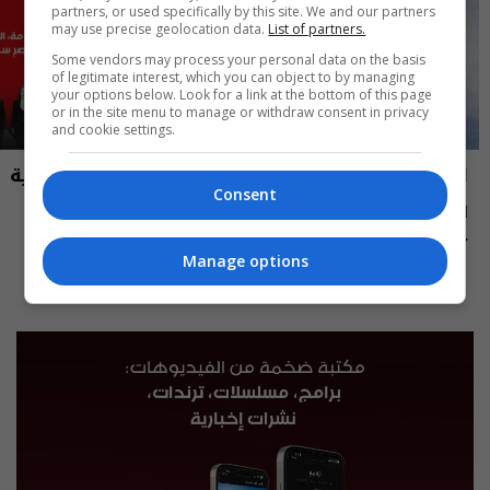
partners, or used specifically by this site. We and our partners
may use precise geolocation data.
List of partners.
Some vendors may process your personal data on the basis
of legitimate interest, which you can object to by managing
your options below. Look for a link at the bottom of this page
or in the site menu to manage or withdraw consent in privacy
and cookie settings.
العراق في دقيقة
نشرة أخبار السومرية
Consent
العراق في دقيقة 07-08-2026 | 2026
نشرة ٧ آب ٢٠٢٦ | 2026
12:45 | 2026-08-07
13:00 | 2026-08-07
Manage options