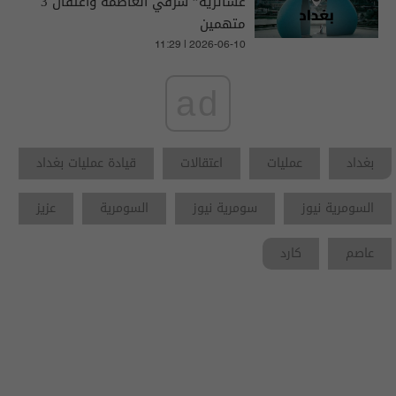
عشائرية” شرقي العاصمة واعتقال 3
متهمين
11:29 | 2026-06-10
ad
بغداد
عمليات
اعتقالات
قيادة عمليات بغداد
السومرية نيوز
سومرية نيوز
السومرية
عزيز
عاصم
كارد