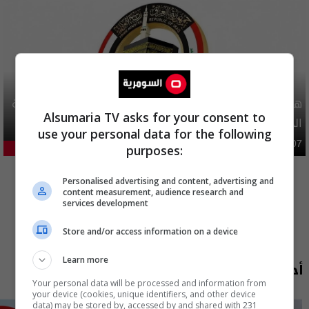
هيئة الحج تصدر قرارا يخص "لم الشمل" وتعديل استمارة قرعة
Alsumaria TV asks for your consent to
الحج
use your personal data for the following
محليات
06:40 | 2026-08-07
purposes:
23.02%
المزيد
Personalised advertising and content, advertising and
content measurement, audience research and
services development
Store and/or access information on a device
Learn more
أحدث الحلقات
Your personal data will be processed and information from
your device (cookies, unique identifiers, and other device
data) may be stored by, accessed by and shared with 231