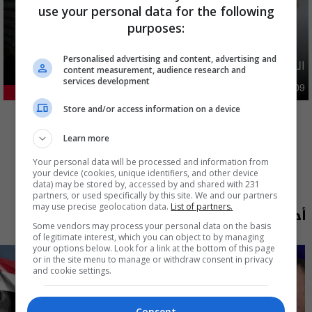
use your personal data for the following
purposes:
Personalised advertising and content, advertising and
الدولار يواصل الارتفاع امام الدينار العراقي
content measurement, audience research and
services development
اقتصاد
09:50 | 2026-08-09
25.32%
المزيد
Store and/or access information on a device
Learn more
Your personal data will be processed and information from
your device (cookies, unique identifiers, and other device
data) may be stored by, accessed by and shared with 231
partners, or used specifically by this site. We and our partners
may use precise geolocation data.
List of partners.
أحدث الحلقات
Some vendors may process your personal data on the basis
of legitimate interest, which you can object to by managing
your options below. Look for a link at the bottom of this page
or in the site menu to manage or withdraw consent in privacy
and cookie settings.
Consent