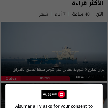
الأكثر قراءة
الآن
48 ساعة
7 أيام
شهر
إيران تطرح 6 شروط مقابل فتح هرمز بينها تتعلق بالعراق
دوليات
09:47 | 2026-08-08
36.23%
Alsumaria TV asks for your consent to