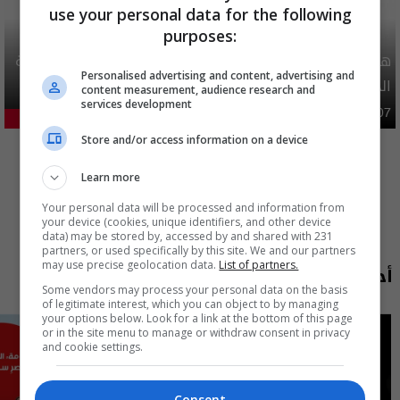
use your personal data for the following
purposes:
هيئة الحج تصدر قرارا يخص "لم الشمل" وتعديل استمارة قرعة
Personalised advertising and content, advertising and
الحج
content measurement, audience research and
services development
محليات
06:40 | 2026-08-07
29.05%
المزيد
Store and/or access information on a device
Learn more
Your personal data will be processed and information from
your device (cookies, unique identifiers, and other device
data) may be stored by, accessed by and shared with 231
partners, or used specifically by this site. We and our partners
may use precise geolocation data.
List of partners.
أحدث الحلقات
Some vendors may process your personal data on the basis
of legitimate interest, which you can object to by managing
your options below. Look for a link at the bottom of this page
or in the site menu to manage or withdraw consent in privacy
and cookie settings.
Consent