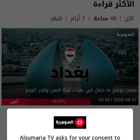
الأكثر قراءة
الآن
48 ساعة
7 أيام
شهر
مصدر يوضح ما حصل في بغداد ليلة امس وفجر اليوم
أمن
03:02 | 2026-08-07
42.47%
Alsumaria TV asks for your consent to