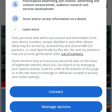
Personalised advertising and content, advertising and
الأكثر قراءة
content measurement, audience research and
services development
الآن
48 ساعة
7 أيام
شهر
Store and/or access information on a device
Learn more
Your personal data will be processed and information from
your device (cookies, unique identifiers, and other device
data) may be stored by, accessed by and shared with 231
partners, or used specifically by this site. We and our partners
may use precise geolocation data.
List of partners.
Some vendors may process your personal data on the basis
of legitimate interest, which you can object to by managing
your options below. Look for a link at the bottom of this page
or in the site menu to manage or withdraw consent in privacy
مصدر يوضح ما حصل في بغداد ليلة امس وفجر اليوم
and cookie settings.
أمن
03:02 | 2026-08-07
43.37%
Consent
Manage options