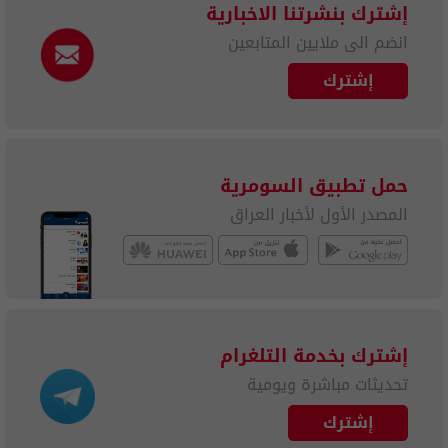
إشترك بنشرتنا الاخبارية
انضم الى ملايين المتابعين
إشترك
حمل تطبيق السومرية
المصدر الأول لأخبار العراق
إشترك بخدمة التلغرام
تحديثات مباشرة ويومية
إشترك