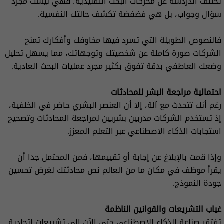
تختلف الدردشة عن محركات البحث التقليدية؛ فهي ليست مجرد
سؤال وجواب، بل هي فضفضة تكشف حالتك النفسية.
فالنصوص الطويلة التي تسرد فيها مخاوفك وأفكارك تمنح
الشركات صورة كاملة عن شخصيتك وتوجهاتك، مما يسهل تحليل
وضعك العاطفي بدقة تفوق بكثير مجرد عمليات البحث العادية.
احتمالية مراجعة البشر للمحادثات
رغم أنك تتحدث مع آلة، إلا أن العنصر البشري حاضر في الخلفية،
إذ تستخدم الشركات مدربين بشريين لمراجعة المحادثات وتصحيح
استجابات الذكاء الاصطناعي عبر التعلم المعزز.
وإذا قمت بالإبلاغ عن إجابة أو تقييمها، فمن المحتمل جدا أن
يقرأ موظف في مكان ما من العالم نص محادثتك لغرض تحسين
جودة النموذج.
غياب التشريعات والقوانين الناظمة
تفتقر صناعة الذكاء الاصطناعي حتى الآن إلى تشريعات اتحادية