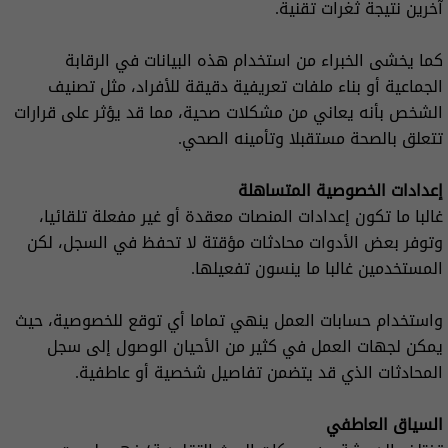
آخرين نتيجة ثغرات تقنية.
كما يخشى الخبراء من استخدام هذه البيانات في الرقابة
الجماعية أو بناء ملفات تعريفية دقيقة للأفراد، مثل تصنيف
الشخص بأنه يعاني من مشكلات صحية، مما قد يؤثر على قرارات
تتعلق بالصحة مستقبلا وتأمينه الصحي.
إعدادات الخصوصية المتساهلة
غالبا ما تكون إعدادات المنصات معقدة أو غير مفعلة تلقائيا،
وتوفر بعض الأدوات محادثات مؤقتة لا تحفظ في السجل، لكن
المستخدمين غالبا ما ينسون تفعيلها.
واستخدام حسابات العمل ينهي تماما أي توقع للخصوصية، حيث
يمكن لجهات العمل في كثير من الأحيان الوصول إلى سجل
المحادثات الذي قد يتضمن تفاصيل شخصية أو عاطفية.
السياق العاطفي