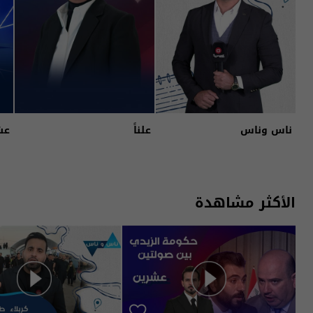
ناس وناس
علناً
عش
الأكثر مشاهدة