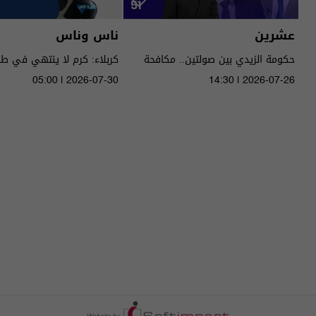
عشرين
ناس وناس
حكومة الزيدي بين صولتين.. مكافحة
كربلاء: كرم لا ينتهي في ط
الفساد وحصر السـ لاح! - عشرين م٥ -
05:00 | 2026-07-30
14:30 | 2026-07-26
الحلقة ٥١ | الموسم 5
الموسم 9