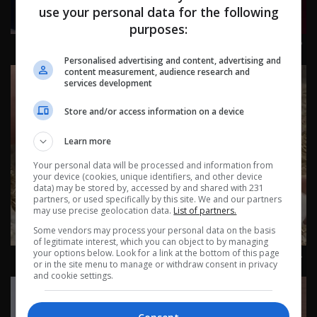
use your personal data for the following
purposes:
مباراة كرة قدم في بغداد تتحول إلى مأساة دامـ_ـة | تقارير
اخبارية
Personalised advertising and content, advertising and
content measurement, audience research and
services development
Store and/or access information on a device
Learn more
Your personal data will be processed and information from
your device (cookies, unique identifiers, and other device
data) may be stored by, accessed by and shared with 231
partners, or used specifically by this site. We and our partners
may use precise geolocation data.
List of partners.
Some vendors may process your personal data on the basis
of legitimate interest, which you can object to by managing
حليب الحمير.. علاج طبيعي في البصرة | تقارير اخبارية
your options below. Look for a link at the bottom of this page
or in the site menu to manage or withdraw consent in privacy
and cookie settings.