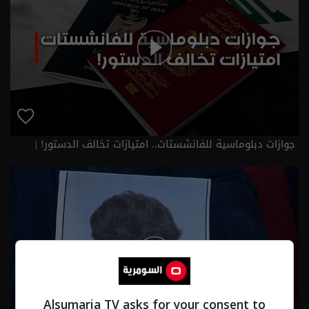
جوازات دبلوماسية للفانشستات.. امتيازات تخالف الدستور! |
تقارير اخبارية
Alsumaria TV asks for your consent to