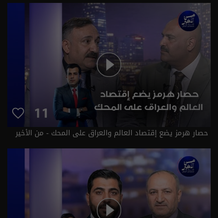
حصار هرمز يضع إقتصاد العالم والعراق على المحك - من الأخير
م٣ - حلقة ١١ | الموسم 3