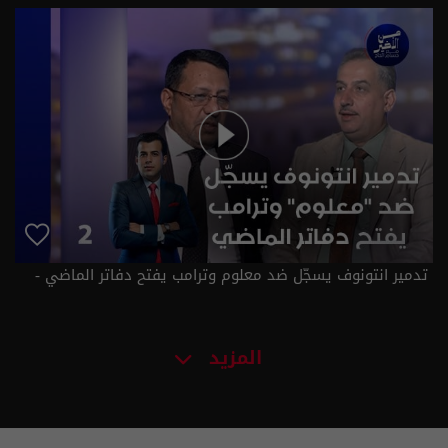
- حلقة ٣ | الموسم 3
تدمير انتونوف يسجّل ضد معلوم وترامب يفتح دفاتر الماضي -
من الأخير م٣ - حلقة ٢ | الموسم 3
المزيد