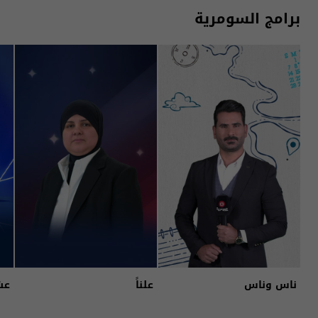
برامج السومرية
ناس وناس
علناً
عش