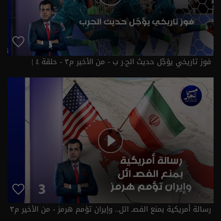
فوز تاريخي يؤجّل حديث الح.ر ب - من الأخير م٣ - حلقة ٤ |
الموسم 3
رسالة أمريكية بمنع الفصـ ائل.. وإيران تؤمم هرمز - من الأخير م٣