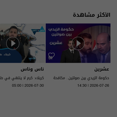
الأكثر مشاهدة
عشرين
ناس وناس
حكومة الزيدي بين صولتين.. مكافحة
كربلاء: كرم لا ينتهي في ط
الفساد وحصر السـ لاح! - عشرين م٥ -
05:00 | 2026-07-30
14:30 | 2026-07-26
الحلقة ٥١ | الموسم 5
الموسم 9