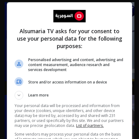
Alsumaria TV asks for your consent to
use your personal data for the following
purposes:
Personalised advertising and content, advertising and
content measurement, audience research and
services development
Store and/or access information on a device
رئيس تحالف العزم المهندس مثنى السامرائي - حلقة ٨ |
الموسم 3
Learn more
Your personal data will be processed and information from
your device (cookies, unique identifiers, and other device
data) may be stored by, accessed by and shared with 231
partners, or used specifically by this site. We and our partners
may use precise geolocation data.
List of partners.
Some vendors may process your personal data on the basis