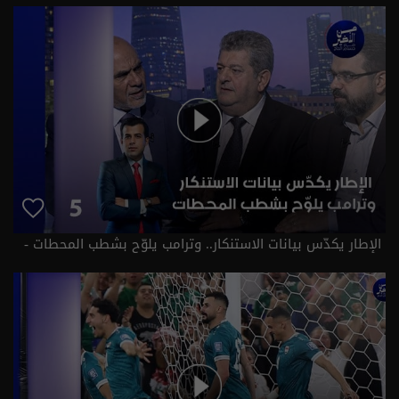
| الموسم 3
الإطار يكدّس بيانات الاستنكار.. وترامب يلوّح بشطب المحطات -
من الأخير م٣ - حلقة ٥ | الموسم 3