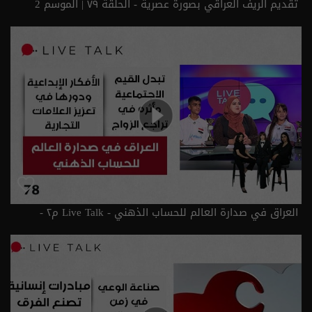
تقديم الريف العراقي بصورة عصرية - الحلقة ٧٩ | الموسم 2
العراق في صدارة العالم للحساب الذهني - Live Talk م٢ -
الحلقة ٧٨ | الموسم 2