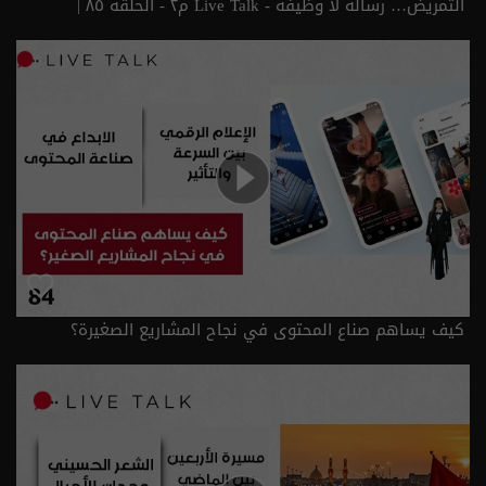
التمريض… رسالة لا وظيفة - Live Talk م٢ - الحلقة ٨٥ |
الموسم 2
كيف يساهم صناع المحتوى في نجاح المشاريع الصغيرة؟
الحلقة ٨٤ | الموسم 2