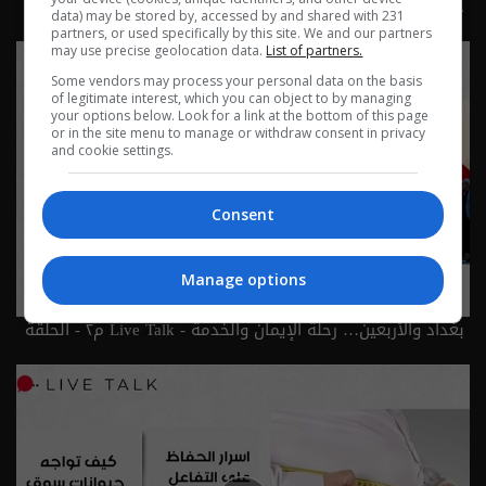
حقوق الحيوان… ثقافة إنسانية - Live Talk م٢ - الحلقة ٨٢ |
data) may be stored by, accessed by and shared with 231
الموسم 2
partners, or used specifically by this site. We and our partners
may use precise geolocation data.
List of partners.
Some vendors may process your personal data on the basis
of legitimate interest, which you can object to by managing
your options below. Look for a link at the bottom of this page
or in the site menu to manage or withdraw consent in privacy
and cookie settings.
Consent
Manage options
بغداد والأربعين… رحلة الإيمان والخدمة - Live Talk م٢ - الحلقة
٨١ | الموسم 2