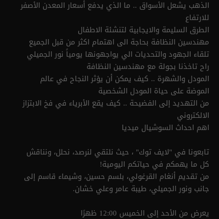
الذهب يشعل الأسواق .. ما الذي يدفع أسعار المعدن الأصفر
للارتفاع
الطرق السليمة والايجابية لتنشئة الاطفال
مهندسين النظافة بحاجة الى اهتمام اكثر من قبل الجميع
تلقاء الجهود والتحديات الي يواجهونها يومياً نور الجميلي
راح تاخذنا بجولة مع مهندسين النظافة
المودل والشهرة .. كيف يمكن أن يؤثر النجاح في عالم
الموضة على حياة المودل الشخصية
من التهديد إلى الفضيحة .. كيف يقع الأبرياء في فخ الابتزاز
الالكتروني
اهم احداث السوشيال ميديا
تابعونا في "لايف توك" ، حيث نلتقي لنرصد، نحلل، ونناقش
كل ما يهمكم في حياتكم اليومية!
من تقديم أنغام القرغولي، بلسم حسين، وشيماء قاسم إلى
جانب ونور الجميلي، طيبة عامر وعلي خشان.
يعرض من الأحد إلى الخميس 12:00 ظهرًا