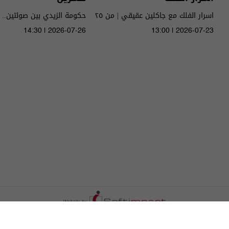
اسرار الفلك مع جاكلين عقيقي | من ٢٥
حكومة الزيدي بين صولتين.. 
الى ٣١ تموز ٢٠٢٦ | 2026
14:30 | 2026-07-26
13:00 | 2026-07-23
الحلقة ٥١ | الموسم 5