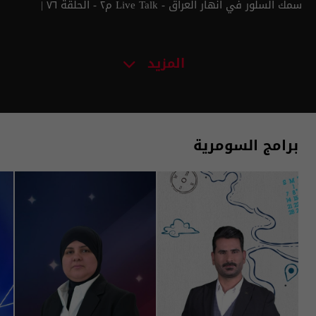
سمك السلور في أنهار العراق - Live Talk م٢ - الحلقة ٧٦ |
الموسم 2
المزيد
برامج السومرية