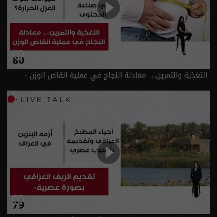
التغذية والتمرين… معادلة النجاح في عملية انقاص الوزن -
الحلقة ٨٠ | الموسم 2