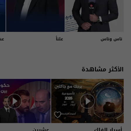
ناس وناس
علناً
عش
الأكثر مشاهدة
أسرار الفلك
عشرين