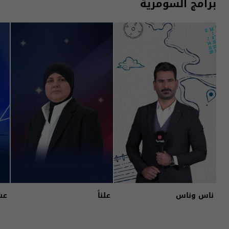
برامج السومرية
ناس وناس
علناً
عش