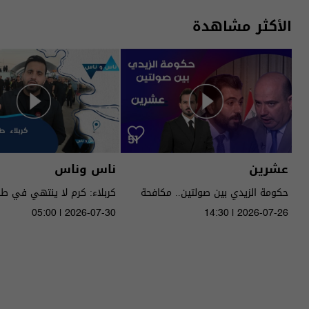
الأكثر مشاهدة
عشرين
ناس وناس
حكومة الزيدي بين صولتين.. مكافحة
كربلاء: كرم لا ينتهي في ط
الفساد وحصر السـ لاح! - عشرين م٥ -
05:00 | 2026-07-30
14:30 | 2026-07-26
الحلقة ٥١ | الموسم 5
الموسم 9