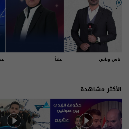
ناس وناس
علناً
عش
الأكثر مشاهدة