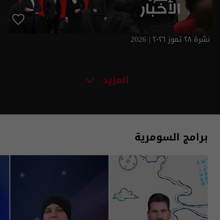
نشرة ٢٨ تموز ٢٠٢٦ | 2026
المزيد
برامج السومرية