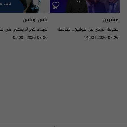
عشرين
ناس وناس
حكومة الزيدي بين صولتين.. مكافحة
كربلاء: كرم لا ينتهي في ط
الفساد وحصر السـ لاح! - عشرين م٥ -
05:00 | 2026-07-30
14:30 | 2026-07-26
الحلقة ٥١ | الموسم 5
الموسم 9