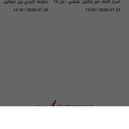
اسرار الفلك مع جاكلين عقيقي | من ٢٥
حكومة الزيدي بين صولتين.. 
الى ٣١ تموز ٢٠٢٦ | 2026
14:30 | 2026-07-26
13:00 | 2026-07-23
الحلقة ٥١ | الموسم 5
الترددات
اتصل بنا
اعلن معنا