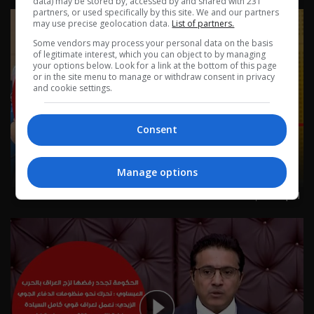
data) may be stored by, accessed by and shared with 231
partners, or used specifically by this site. We and our partners
may use precise geolocation data.
List of partners.
Some vendors may process your personal data on the basis
of legitimate interest, which you can object to by managing
your options below. Look for a link at the bottom of this page
or in the site menu to manage or withdraw consent in privacy
and cookie settings.
Consent
Manage options
١ آب ٢٠٢٦ | 2026