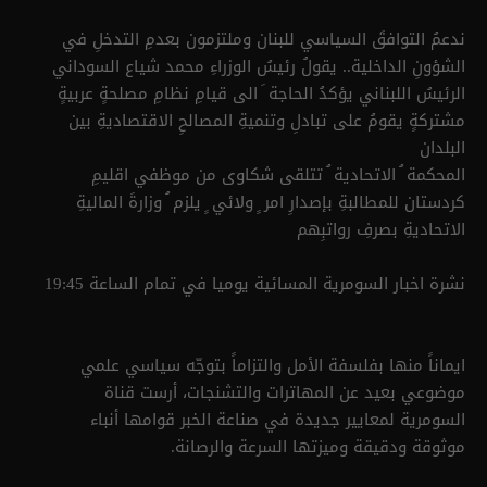
ندعمُ التوافقَ السياسي للبنان وملتزمون بعدمِ التدخلِ في
الشؤونِ الداخلية.. يقولُ رئيسُ الوزراءِ محمد شياع السوداني
الرئيسُ اللبناني يؤكدُ الحاجة َ الى قيامِ نظامِ مصلحةٍ عربيةٍ
مشتركةٍ يقومُ على تبادلِ وتنميةِ المصالحِ الاقتصاديةِ بين
البلدان
المحكمة ُ الاتحادية ُ تتلقى شكاوى من موظفي اقليمِ
كردستان للمطالبةِ بإصدارِ امر ٍ ولائي ٍ يلزم ُ وزارةَ الماليةِ
الاتحاديةِ بصرفِ رواتبِهم
نشرة اخبار السومرية المسائية يوميا في تمام الساعة 19:45
ايماناً منها بفلسفة الأمل والتزاماً بتوجّه سياسي علمي
موضوعي بعيد عن المهاترات والتشنجات، أرست قناة
السومرية لمعايير جديدة في صناعة الخبر قوامها أنباء
موثوقة ودقيقة وميزتها السرعة والرصانة.