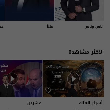
ناس وناس
علناً
عش
الأكثر مشاهدة
أسرار الفلك
عشرين