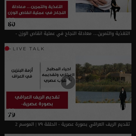
التغذية والتمرين… معادلة النجاح في عملية انقاص الوزن -
الحلقة ٨٠ | الموسم 2
تقديم الريف العراقي بصورة عصرية - الحلقة ٧٩ | الموسم 2