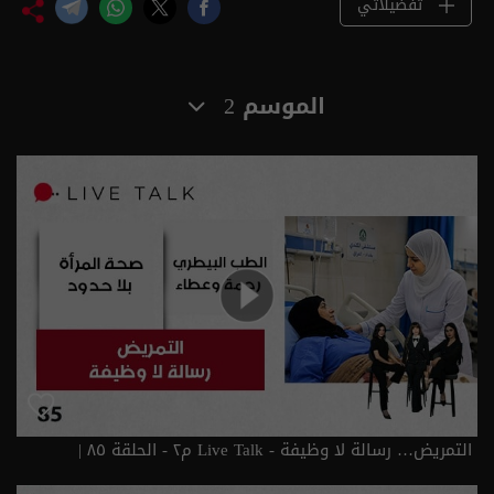
تفضيلاتي
الموسم 2
التمريض… رسالة لا وظيفة - Live Talk م٢ - الحلقة ٨٥ |
الموسم 2