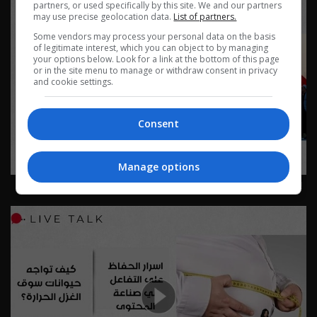
partners, or used specifically by this site. We and our partners
may use precise geolocation data.
List of partners.
Some vendors may process your personal data on the basis
of legitimate interest, which you can object to by managing
your options below. Look for a link at the bottom of this page
or in the site menu to manage or withdraw consent in privacy
and cookie settings.
Consent
Manage options
بغداد والأربعين… رحلة الإيمان والخدمة - Live Talk م٢ - الحلقة
٨١ | الموسم 2