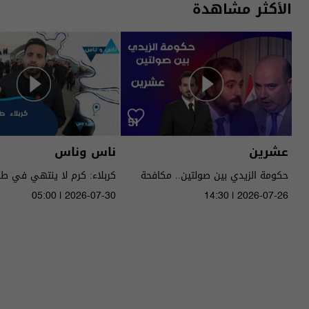
الأكثر مشاهدة
عشرين
ناس وناس
حكومة الزيدي بين صولتين.. مكافحة
كربلاء: كرم لا ينتهي في ط
الفساد وحصر السـ لاح! - عشرين م٥ -
05:00 | 2026-07-30
14:30 | 2026-07-26
الحلقة ٥١ | الموسم 5
الموسم 9