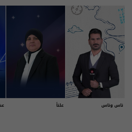
ناس وناس
علناً
عش