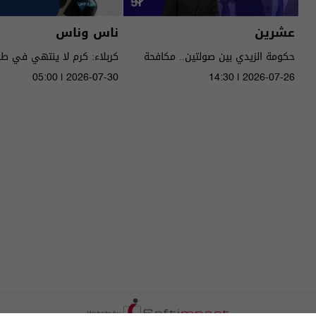
عشرين
ناس وناس
حكومة الزيدي بين صولتين.. مكافحة
كربلاء: كرم لا ينتهي في ط
الفساد وحصر السـ لاح! - عشرين م٥ -
05:00 | 2026-07-30
14:30 | 2026-07-26
الحلقة ٥١ | الموسم 5
الموسم 9