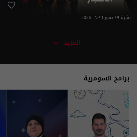
نشرة ٢٩ تموز ٢٠٢٦ | 2026
المزيد
برامج السومرية