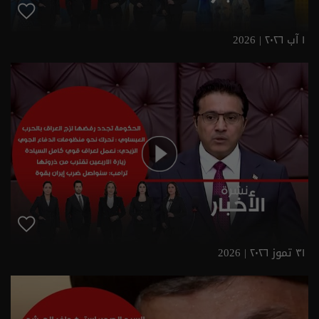
١ آب ٢٠٢٦ | 2026
٣١ تموز ٢٠٢٦ | 2026