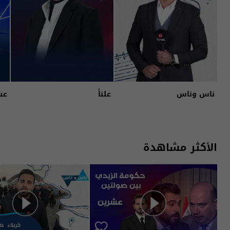
ناس وناس
علناً
عش
الأكثر مشاهدة