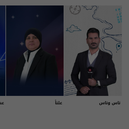
ناس وناس
علناً
عش