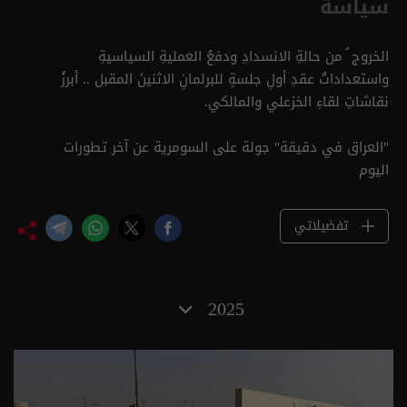
سياسة
الخروج ُ من حالةِ الانسدادِ ودفعُ العمليةِ السياسيةِ
واستعداداتُ عقدِ أولِ جلسةٍ للبرلمانِ الاثنينَ المقبل .. أبرزُ
نقاشاتِ لقاءِ الخزعلي والمالكي.
"العراق في دقيقة" جولة على السومرية عن آخر تطورات
اليوم
تفضيلاتي
2025