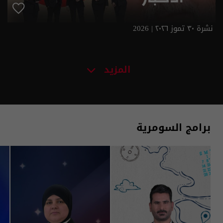
نشرة ٣٠ تموز ٢٠٢٦ | 2026
المزيد
برامج السومرية