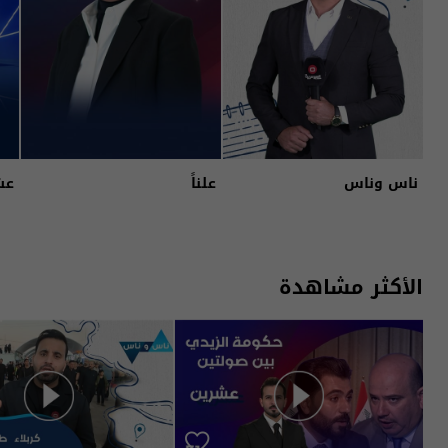
ناس وناس
علناً
عش
الأكثر مشاهدة