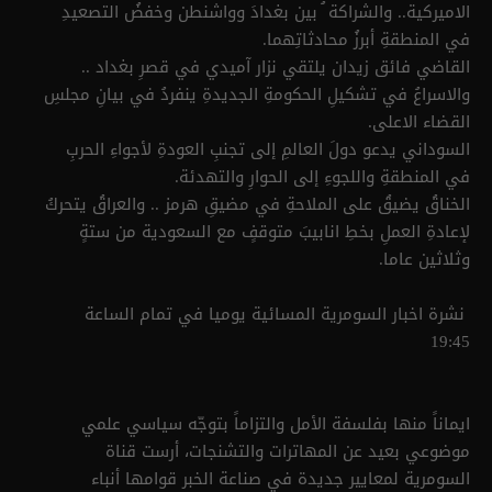
الاميركية.. والشراكة ُ بين بغدادَ وواشنطن وخفضُ التصعيدِ
في المنطقةِ أبرزُ محادثاتِهما.
القاضي فائق زيدان يلتقي نزار آميدي في قصرِ بغداد ..
والاسراعُ في تشكيلِ الحكومةِ الجديدةِ ينفردُ في بيانِ مجلسِ
القضاء الاعلى.
السوداني يدعو دولَ العالمِ إلى تجنبِ العودةِ لأجواءِ الحربِ
في المنطقةِ واللجوءِ إلى الحوارِ والتهدئة.
الخناقُ يضيقُ على الملاحةِ في مضيقِ هرمز .. والعراقُ يتحركُ
لإعادةِ العملِ بخطِ انابيبَ متوقفٍ مع السعودية من ستةٍ
وثلاثين عاما.
نشرة اخبار السومرية المسائية يوميا في تمام الساعة
19:45
ايماناً منها بفلسفة الأمل والتزاماً بتوجّه سياسي علمي
موضوعي بعيد عن المهاترات والتشنجات، أرست قناة
السومرية لمعايير جديدة في صناعة الخبر قوامها أنباء