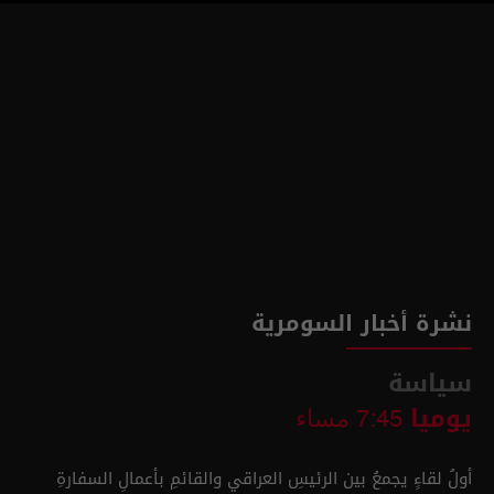
نشرة أخبار السومرية
سياسة
يوميا
7:45 مساء
أولُ لقاءٍ يجمعُ بين الرئيسِ العراقي والقائمِ بأعمالِ السفارةِ