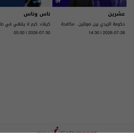
عشرين
ناس وناس
حكومة الزيدي بين صولتين.. مكافحة
كربلاء: كرم لا ينتهي في ط
الفساد وحصر السـ لاح! - عشرين م٥ -
05:00 | 2026-07-30
14:30 | 2026-07-26
الحلقة ٥١ | الموسم 5
الموسم 9