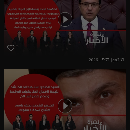
٣١ تموز ٢٠٢٦ | 2026