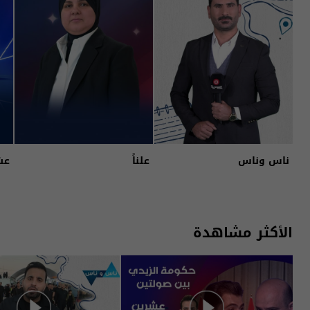
ناس وناس
علناً
عش
الأكثر مشاهدة