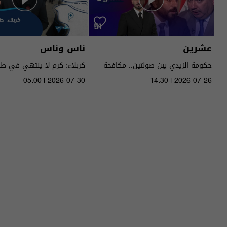
عشرين
ناس وناس
حكومة الزيدي بين صولتين.. مكافحة
كربلاء: كرم لا ينتهي في ط
الفساد وحصر السـ لاح! - عشرين م٥ -
05:00 | 2026-07-30
14:30 | 2026-07-26
الحلقة ٥١ | الموسم 5
الموسم 9