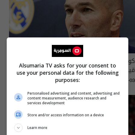
كواليس رفض زيدان العودة لولاية ثالثة في
Alsumaria TV asks for your consent to
قيادة ريال مدريد
use your personal data for the following
purposes:
06:44 | 2026-05-03
Personalised advertising and content, advertising and
content measurement, audience research and
services development
Store and/or access information on a device
Learn more