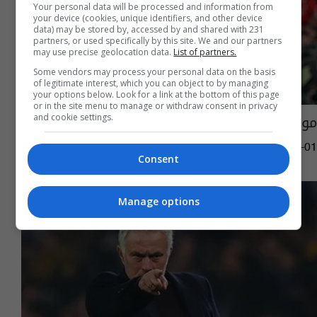
Your personal data will be processed and information from
your device (cookies, unique identifiers, and other device
data) may be stored by, accessed by and shared with 231
partners, or used specifically by this site. We and our partners
may use precise geolocation data.
List of partners.
Some vendors may process your personal data on the basis
of legitimate interest, which you can object to by managing
your options below. Look for a link at the bottom of this page
or in the site menu to manage or withdraw consent in privacy
مورينيو ينهي الجدل حول تفاوضه مع مدريد
and cookie settings.
16:27 | 2026-05-01
Consent
Manage options