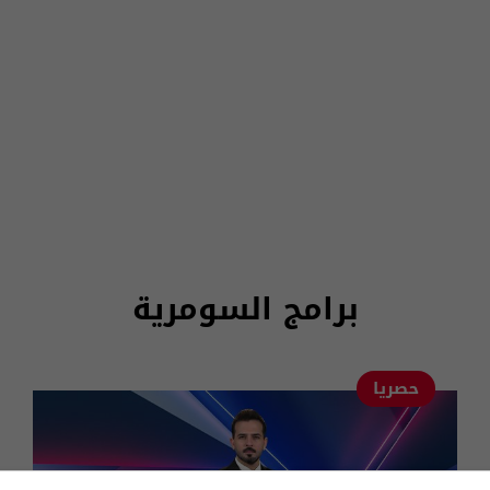
برامج السومرية
حصريا