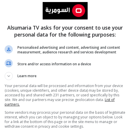
Alsumaria TV asks for your consent to use your
personal data for the following purposes:
عشرين
Personalised advertising and content, advertising and content
measurement, audience research and services development
الموسم 5-الأربعين الحسيني .. دروس التضحية
Store and/or access information on a device
ومسيرة الإصلاح - عشرين م٥ - الحلقة ٥٤
الشيخ نور الساعدي / باحث إسلامي
Learn more
الشيخ ياسر الطربولي / باحث ومفكر إسلامي
Your personal data will be processed and information from your device
المدة:
(cookies, unique identifiers, and other device data) may be stored by,
58:05
accessed by and shared with 231 partners, or used specifically by this
بثت في
04 آب 2026
15:30
site. We and our partners may use precise geolocation data.
List of
partners.
Some vendors may process your personal data on the basis of legitimate
interest, which you can object to by managing your options below. Look
for a link at the bottom of this page or in the site menu to manage or
withdraw consent in privacy and cookie settings.