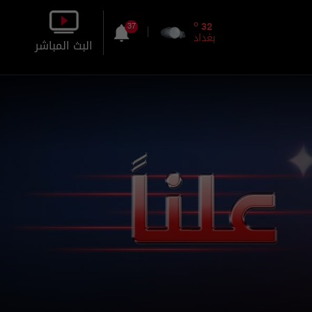
o
32
37
بغداد
البث المباشر
بالصورة
بالصوت