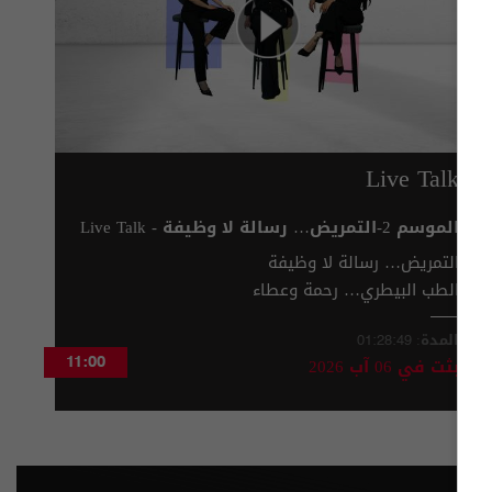
Live Talk
الموسم 2-التمريض… رسالة لا وظيفة - Live Talk
م٢ - الحلقة ٨٥
التمريض… رسالة لا وظيفة
الطب البيطري… رحمة وعطاء
صحة المرأة بلا حدود
المدة:
01:28:49
بثت في
06 آب 2026
11:00