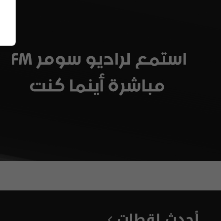
أحدث
لقطات