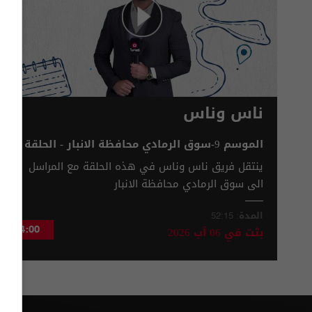
ناس وناس
الموسم 9-سوق الرمادي محافظة الانبار - الحلقة
٩٥
ينتقل فريق ناس وناس في هذه الحلقة مع المراسل
الى سوق الرمادي محافظة الانبار
المدة:
52:15
بثت في
06 آب 2026
04:00