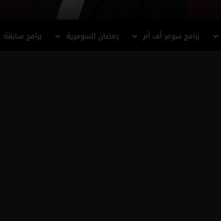
برامج سومر أف أم
رمضان السومرية
برامج سابقة