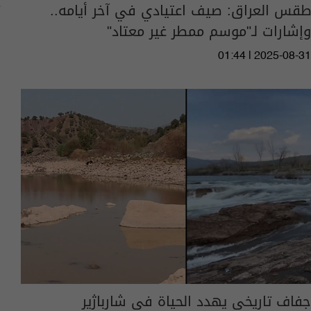
طقس العراق: صيف اعتيادي في آخر أيامه..
وإشارات لـ"موسم ممطر غير معتاد"
01:44 | 2025-08-31
جفاف تاريخي يهدد الحياة في شارباژير