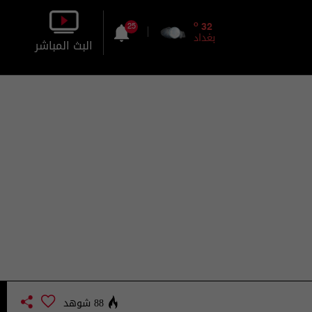
o
32
25
بغداد
البث المباشر
بالصورة
بالصوت
88 شوهد