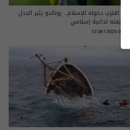
هل اقترب دخوله للإسلام.. رونالدو يثير الجدل
بمتابعته لداعية إسلامي
12:36 | 2025-09-11