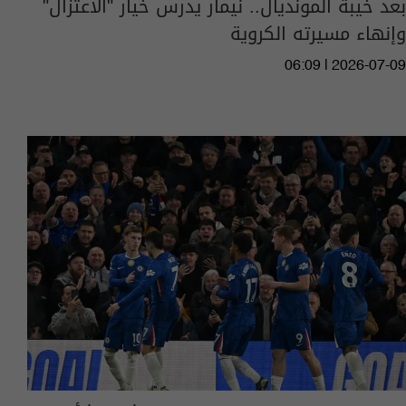
بعد خيبة المونديال.. نيمار يدرس خيار "الاعتزال"
وإنهاء مسيرته الكروية
06:09 | 2026-07-09