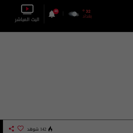
o
32
46
بغداد
البث المباشر
بالصورة
بالصوت
142 شوهد