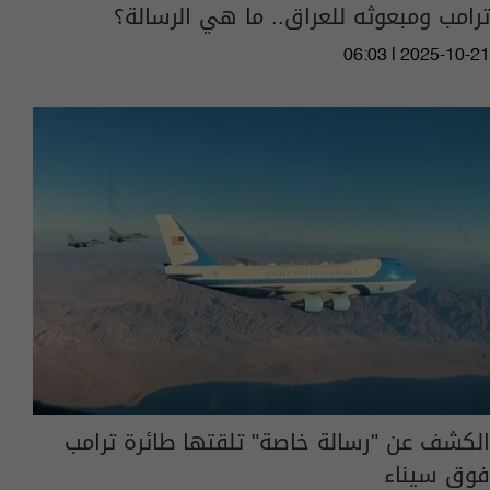
ترامب ومبعوثه للعراق.. ما هي الرسالة؟
06:03 | 2025-10-21
الكشف عن "رسالة خاصة" تلقتها طائرة ترامب
فوق سيناء