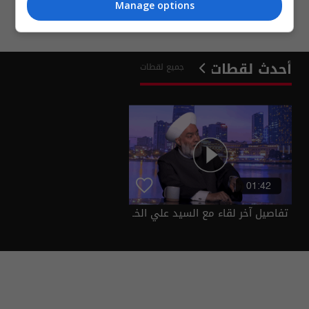
Manage options
أحدث
لقطات
جميع
لقطات
01:42
تفاصيل آخر لقاء مع السيد علي الخـ
امنـ ئي | عشرين