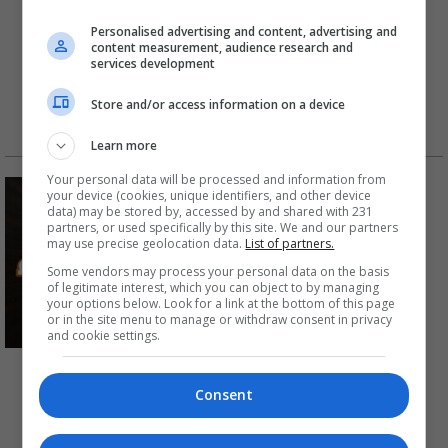
الليونة قبل التوجه إلى العمل
Personalised advertising and content, advertising and
content measurement, audience research and
services development
الأبراج
العذراء
Store and/or access information on a device
تفقد برجك
برجك بالفيديو
Learn more
Your personal data will be processed and information from
اليومية
your device (cookies, unique identifiers, and other device
data) may be stored by, accessed by and shared with 231
partners, or used specifically by this site. We and our partners
الأسبوعية
may use precise geolocation data.
List of partners.
Some vendors may process your personal data on the basis
الشهرية
of legitimate interest, which you can object to by managing
your options below. Look for a link at the bottom of this page
or in the site menu to manage or withdraw consent in privacy
السنوية
and cookie settings.
العذراء من ٨ الى ١٤ آب ٢٠٢٦
الخصائص
06 آب
Consent