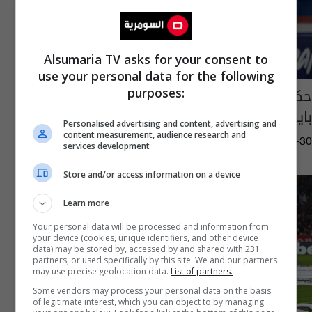
Alsumaria TV asks for your consent to
use your personal data for the following
حكيمي يوجه رسالة بعد تأكد غيابه عن مواجهة
purposes:
بايرن ميونخ
Personalised advertising and content, advertising and
content measurement, audience research and
15:05 | 2026-04-30
services development
Store and/or access information on a device
Learn more
Your personal data will be processed and information from
your device (cookies, unique identifiers, and other device
data) may be stored by, accessed by and shared with 231
partners, or used specifically by this site. We and our partners
may use precise geolocation data.
List of partners.
Some vendors may process your personal data on the basis
of legitimate interest, which you can object to by managing