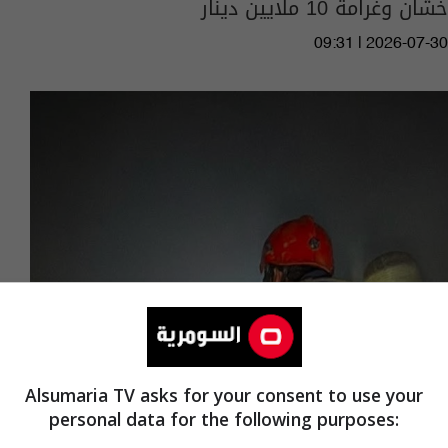
خشان وغرامة 10 ملايين دينار
09:31 | 2026-07-30
انقاذ عائلة من حريق في الرميثة
Alsumaria TV asks for your consent to use your
personal data for the following purposes:
02:57 | 2026-07-27