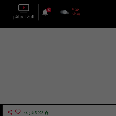
o
32
37
بغداد
البث المباشر
بالصورة
بالصوت
5,073 شوهد