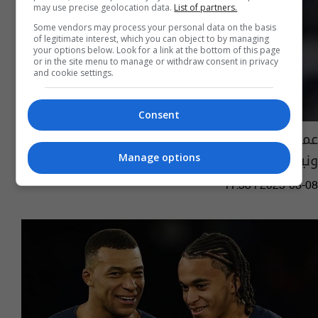
may use precise geolocation data.
List of partners.
Some vendors may process your personal data on the basis
of legitimate interest, which you can object to by managing
your options below. Look for a link at the bottom of this page
or in the site menu to manage or withdraw consent in privacy
and cookie settings.
Consent
عملاق أوروبي يقطع طريق التفاوض بين برشلونة
ونيمار
Manage options
11:53 | 2025-03-08