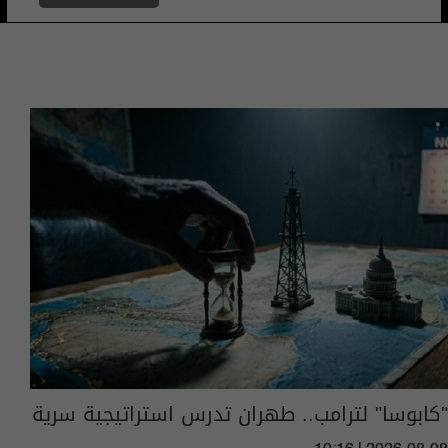
"كابوسا" لترامب.. طهران تدرس استراتيجية سرية