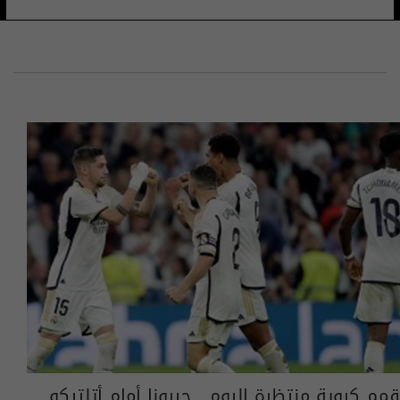
قمم كروية منتظرة اليوم.. جيرونا أمام أتلتيكو