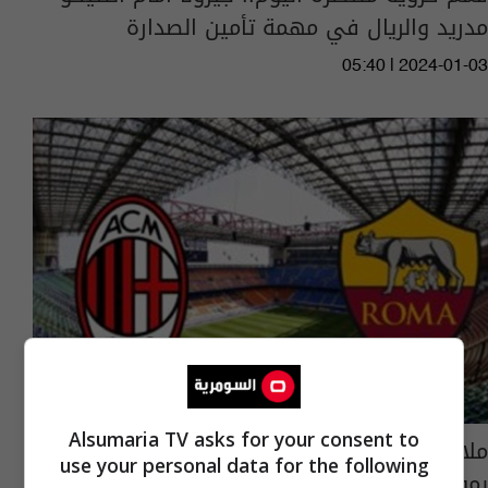
مدريد والريال في مهمة تأمين الصدارة
05:40 | 2024-01-03
Alsumaria TV asks for your consent to
ملاعب أوروبا تستضيف مواجهات قوية.. روما
use your personal data for the following
بمواجهة ميلان والريال يلاعب الميريا