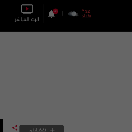
o
32
36
بغداد
البث المباشر
بالصورة
بالصوت
تفضيلاتي