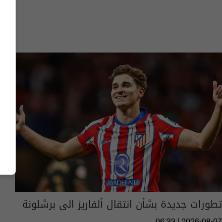
تطورات جديدة بشأن انتقال ألفاريز الى برشلونة