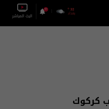
o
32
51
بغداد
البث المباشر
بالصورة
بالصوت
ب كركوك