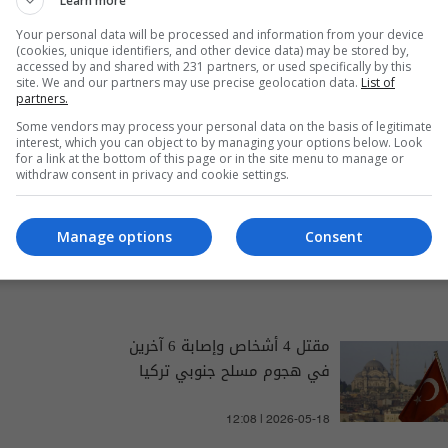
Learn more
Your personal data will be processed and information from your device
(cookies, unique identifiers, and other device data) may be stored by,
accessed by and shared with 231 partners, or used specifically by this
site. We and our partners may use precise geolocation data.
List of
partners.
Some vendors may process your personal data on the basis of legitimate
interest, which you can object to by managing your options below. Look
for a link at the bottom of this page or in the site menu to manage or
withdraw consent in privacy and cookie settings.
والتغطيات الخاصة
Manage options
Consent
مقتل 4 أشخاص وإصابة 6 آخرين
في هجوم مسلح جنوبي تركيا
12:08 | 2026-05-18