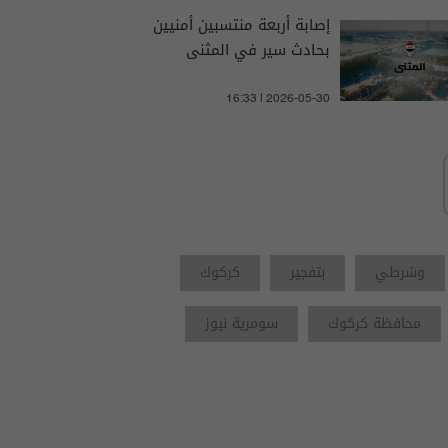
إصابة أربعة منتسبين أمنيين
بحادث سير في المثنى
16:33 | 2026-05-30
وشرطي
بتفجير
كركوك
محافظة كركوك
سومرية نيوز