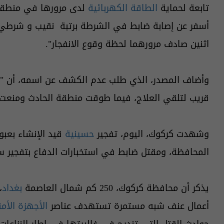
تابعة لحماية
الطاقة الكهربائية
أسفر عن إصابة ضابط في الشرطة برتبة نقيب و شرطي من
اثنين صادف مرورهما لحظة وقوع الانفجار".
وأضاف المصدر، الذي طلب عدم الكشف عن اسمه، أن "
قريب لتلقي العلاج، فيما طوقت منطقة الحادث ومنعت ا
وشهدت كركوك، اليوم، تفجير
حسينية
قيد الإنشاء بعب
المحافظة، ومقتل ضابط في استخبارات الدفاع بتفجير س
يذكر أن محافظة كركوك، 250 كم شمال العاصمة
بغداد
،
أعمال عنف شبه مستمرة تستهدف عناصر
الأجهزة الأمن
حوادث القتل التي تندرج في غالبيتها في إطار النزاعات