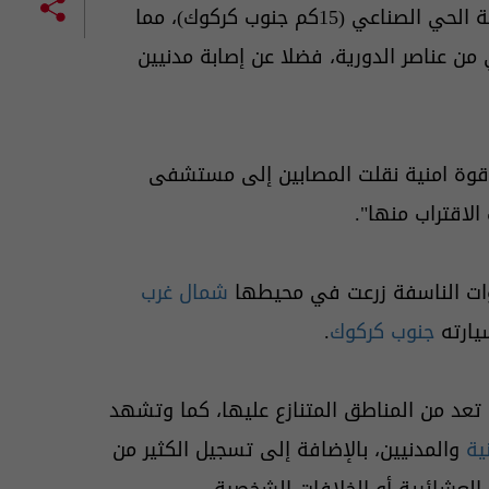
لدى مرورها في منطقة الحي الصناعي (15كم جنوب كركوك)، مما
 عناصر الدورية، فضلا عن إصابة مدنيين
قوة امنية نقلت المصابين إلى مستشفى
لاقتراب منها".
وات الناسفة زرعت في محيطها
شمال غرب
يارته
جنوب كركوك
.
 تعد من المناطق المتنازع عليها، كما وتشهد
ية
والمدنيين، بالإضافة إلى تسجيل الكثير من
 العشائرية أو الخلافات الشخصية.