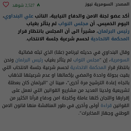
المصدر:
السومرية نيوز
2,527 شوهد
أكد عضو لجنة الامن والدفاع النيابية، النائب
علي البنداوي
،
اليوم الخميس، أن
مجلس النواب
لم يتأثر بغياب
رئيس البرلمان
، مشيراً الى أن المجلس بانتظار قرار
المحكمة الاتحادية
لحسم شرعية جلسة الانتخاب.
وقال البنداوي في حديثه لبرنامج (علنا) الذي تبثه فضائية
السومرية
، إن "
مجلس النواب
لم يتأثر بغياب
رئيس البرلمان
ونحن
بانتظار قرار
المحكمة الاتحادية
لحسم شرعية جلسة الانتخاب التي
بقيت بجولة واحدة والمضي بإكمالها او عدم شرعيتها للذهاب
باتجاه إعادة الترشيح مرة أخرى"، مبينا ان "البرلمان كان بعطلة
تشريعية ولدينا العديد من مشاريع القوانين التي نعمل على
إقرارها واللجان كلها عاملة وكلجنة امن ودفاع قرأنا الكثير من
القوانين
قراءة
أولى وأخرى في طور المناقشة منها قانون الامن
الوطني وجهاز المخابرات".