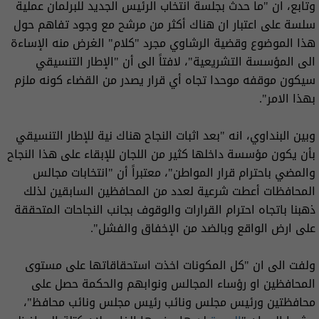
وتابع، ان "ما حدث بجلسة انتخاب الرئيس الجديد للبرلمان عملية
سلسة على اعتبار ان هناك أكثر من مرشح مع وجود تفاهم حول
هذا الموضوع وقضية الرشاوي مجرد "كلام" الغرض منه الإساءة
الى المؤسسة التشريعية"، لافتاً الى أن "الإطار التنسيقي
سيكون موقفه موحدا تجاه أي قرار يصدر من القضاء كونه ملزم
بهذا الامر".
وبين البنداوي، انه "بعد اثبات النجاح هناك نية للإطار التنسيقي
بأن يكون مؤسسة داخلها كثير من اللجان للإبقاء على هذا النجاح
والمضي باحترام قرار المواطن"، معتبراً أن "انتخابات مجالس
المحافظات أعطت شرعية لعدد من المحافظين السابقين لذلك
ذهبنا باتجاه احترام القرارات والوقوف بجانب النجاحات المتحققة
على ارض الواقع وبالضد من الإخفاق والفشل".
ولفت الى ان "كل المكونات اخذت استحقاقاتها على مستوى
المحافظين او رؤساء المجالس ونوابهم والحكمة حصل على
محافظتين ورئيس مجلس ونائب رئيس مجلس ونائب محافظ"،