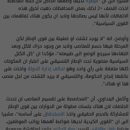
مشيرا الى ان "
البصرة
لديها وضعها الخاص لان كتلة المحافظ
اخذت النصف +2 لذلك بعض المحافظات ذهبت لخرق هذه
الاتفاقات لأنها ليس بصالحها ولابد ان يكون هناك تفاهمات بين
القوى السياسية".
وأوضح، انه "لا يوجد تشتت او ضغينة بين قوى الإطار لكن
المرحلة فيها حسم للمناصب ولابد من وجود حراك للكل وبعد
انتهاءها سيرجع الوضع الى طبيعته"، مؤكدا ان "كل الكتل
السياسية منضوية تحت الإطار التنسيقي على اعتبار ان المكونات
كلها متفقة على رأي واحد وهو
تحالف إدارة الدولة
واخذت على
عاتقها إنجاح الحكومة، والتنسيقي لا يريد التشتت من اجل منصب
هنا او هناك".
وأكمل البنداوي، أن "المحاصصة على تقسيم المناصب لن تحدث
الخلافات لان هناك جلسات مطولة من الحوارات بين قوى الإطار
للمشاركة بالحجم الحقيقي واخذ
الاستحقاق
على أساسه"، مشيرا
الى ان "القوى الكردية لديها ضواغط أهمها رواتب الموظفين،
وزيارة
بافل طالباني
للسيد
عمار الحكيم
جاءت لمناقشة مجموعة