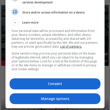
services development
Store and/or access information on a device
Learn more
Your personal data will be processed and information from
your device (cookies, unique identifiers, and other device
data) may be stored by, accessed by and shared with 231
partners, or used specifically by this site. We and our partners
may use precise geolocation data.
List of partners.
مصدر يوضح ما حصل في بغداد ليلة امس وفجر اليوم
Some vendors may process your personal data on the basis
of legitimate interest, which you can object to by managing
your options below. Look for a link at the bottom of this page
أمن
03:02 | 2026-08-07
46.87%
or in the site menu to manage or withdraw consent in privacy
and cookie settings.
Consent
Manage options
هيئة الحج تصدر قرارا يخص "لم الشمل" وتعديل استمارة قرعة