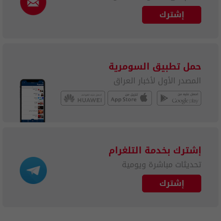
إشترك
حمل تطبيق السومرية
المصدر الأول لأخبار العراق
إشترك بخدمة التلغرام
تحديثات مباشرة ويومية
إشترك