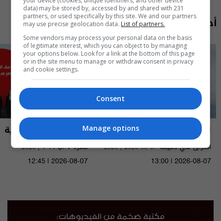
your device (cookies, unique identifiers, and other device
data) may be stored by, accessed by and shared with 231
partners, or used specifically by this site. We and our partners
أحدث الحلقات
may use precise geolocation data.
List of partners.
Some vendors may process your personal data on the basis
of legitimate interest, which you can object to by managing
your options below. Look for a link at the bottom of this page
or in the site menu to manage or withdraw consent in privacy
and cookie settings.
Consent
العراق في دقيقة
نشرة أخبار السومرية
Manage options
العراق في دقيقة 07-08-2026 | 2026
نشرة ٧ آب ٢٠٢٦ | 2026
12:45 | 2026-08-07
13:00 | 2026-08-07