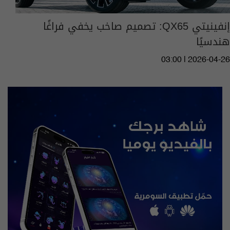
إنفينيتي QX65: تصميم صاخب يخفي فراغًا
هندسيًا
03:00 | 2026-04-26