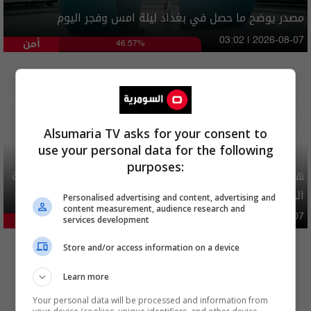
مصدر يوضح ما حصل في بغداد ليلة امس وفجر اليوم
أمن
03:02 | 2026-08-07
46.57%
Alsumaria TV asks for your consent to
use your personal data for the following
purposes:
هيئة الحج تصدر قرارا يخص "لم الشمل" وتعديل استمارة قرعة
الحج
Personalised advertising and content, advertising and
content measurement, audience research and
محليات
06:40 | 2026-08-07
services development
24.98%
المزيد
Store and/or access information on a device
Learn more
Your personal data will be processed and information from