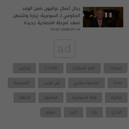
رجال أعمال عراقيون ضمن الوفد
الحكومي لـ السومرية: زيارة واشنطن
تمهد لمرحلة اقتصادية جديدة
واتفاقات واعدة مع أمريكا
10:42 | 2026-07-14
ad
منوعات
عالم السيارات
LS500h
ليكزس
lexus
فرنسوا حبشي
لين قيس
السومرية
ماكينة
قناة السومرية
فرانسوا
الحلقة
الجدي
يارا
اكين
سومر