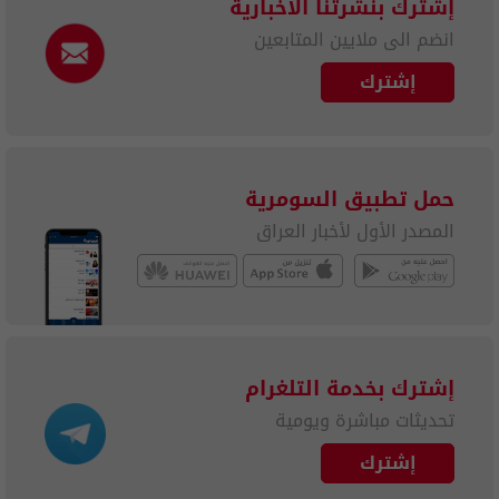
إشترك بنشرتنا الاخبارية
انضم الى ملايين المتابعين
إشترك
حمل تطبيق السومرية
المصدر الأول لأخبار العراق
إشترك بخدمة التلغرام
تحديثات مباشرة ويومية
إشترك