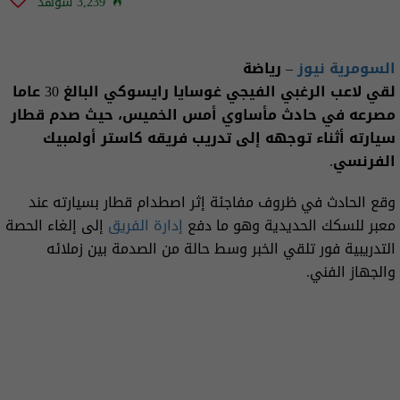
3,239 شوهد
السومرية نيوز
– رياضة
لقي لاعب الرغبي الفيجي غوسايا رايسوكي البالغ 30 عاما
مصرعه في حادث مأساوي أمس الخميس، حيث صدم قطار
سيارته أثناء توجهه إلى تدريب فريقه كاستر أولمبيك
الفرنسي.
وقع الحادث في ظروف مفاجئة إثر اصطدام قطار بسيارته عند
معبر للسكك الحديدية وهو ما دفع
إدارة الفريق
إلى إلغاء الحصة
التدريبية فور تلقي الخبر وسط حالة من الصدمة بين زملائه
والجهاز الفني.