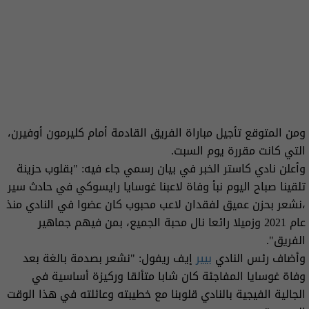
ومن المتوقع تأجيل مباراة الفريق القادمة أمام كليرمون أوفيرن،
التي كانت مقررة يوم السبت.
وأعلن نادي كاستر الخبر في بيان رسمي جاء فيه: "بقلوب حزينة
تلقينا صباح اليوم نبأ وفاة لاعبنا غوسايا رايسوكي في حادث سير
،نشعر بحزن عميق لفقدان لاعب محبوب كان عضوا في النادي منذ
عام 2021 وزميلا رائعا نال محبة الجميع، بمن فيهم جماهير
الفريق".
وأضاف رئس النادي
بيير
إيف ريفول: "نشعر بصدمة بالغة بعد
وفاة غوسايا المفاجئة كان شابا متألقا وركيزة أساسية في
الجالية الفيجية بالنادي قلوبنا مع خطيبته وعائلته في هذا الوقت