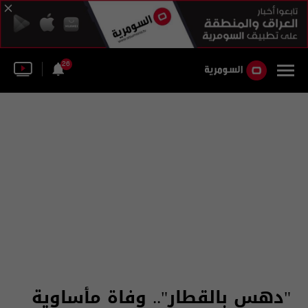
26
"دهس بالقطار".. وفاة مأساوية