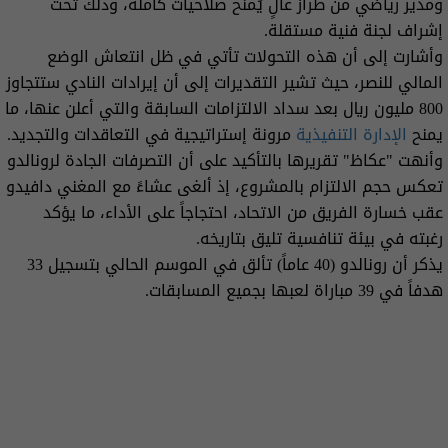
ومدير رياضي من طراز عالٍ يُمنح صلاحيات كاملة، وذلك تحت
إشراف لجنة فنية مستقلة.
وأشارت إلى أن هذه التحولات تأتي في ظل انتعاش الوضع
المالي للنصر، حيث تشير التقديرات إلى أن إيرادات النادي ستتجاوز
800 مليون ريال بعد سداد الالتزامات السابقة والتي أعلن عنها، ما
يمنح
الإدارة التنفيذية
مرونة إستراتيجية في التعاقدات والتجديد.
وأنهت "عكاظ" تقريرها بالتأكيد على أن التصرفات الجادة لرونالدو
تعكس حجم الالتزام بالمشروع، إذ ألغى عشاءً مع المغني دافيدو
عقب خسارة الفريق من الاتحاد، احتجاجاً على الأداء، ما يؤكد
رغبته في بيئة تنافسية تليق بتاريخه.
يذكر أن رونالدو (40 عاماً) تألق في الموسم الحالي بتسجيل 33
هدفاً في 39 مباراة لعبها بجميع المسابقات.