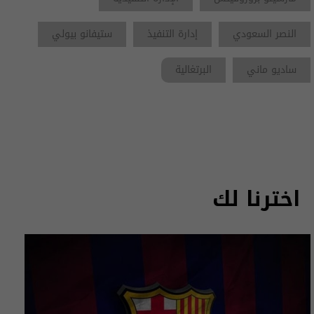
النصر السعودي
إدارة التنفيذ
ستيفانو بيولي
ساديو ماني
البرتغالية
اخترنا لك