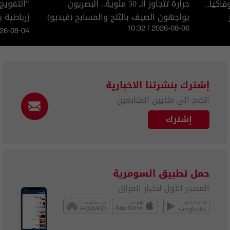
اكيا..
حرارة تتجاوز الـ 50 مئوية.. البصريون
"التفويج
يواجهون الصيف بالثلج والمسابح (فيديو)
الزائرين
10:32 | 2026-08-06
026-08-04
إشترك بنشرتنا الاخبارية
انضم الى ملايين المتابعين
إشترك
حمل تطبيق السومرية
المصدر الأول لأخبار العراق