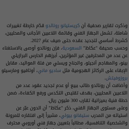
وذكرت تقارير صحفية أن
كريستيانو
رونالدو
قدّم خارطة تغييرات
شاملة، تشمل الجهاز الفني وقائمة اللاعبين الأجانب والمحليين،
كشرط أساسي لتجديد عقده حتى صيف عام 2027.
وحسب صحيفة "عكاظ"
السعودية
، فإن رونالدو أوصى بالاستغناء
عن عدد من المحترفين غير المؤثرين، أبرزهم الحارس البرازيلي
بينو، والمهاجم أنجيلو، والجناح ويسلي من فئة المواليد، مقابل
الإبقاء على الركائز الهجومية مثل
ساديو ماني
، أوتافيو ومارسيلو
بروزوفيتش
.
وأضافت أن رونالدو طالب ببيع أو عدم تجديد عقود عدد من
اللاعبين المحليين، بهدف تقليص التكدس ورفع الكفاءة، ضمن
خطة فنية بميزانية تقارب 300 مليون ريال.
وعلى مستوى الجهاز الفني، ذكر "عكاظ" أن الدون عبّر عن
استيائه من المدرب
ستيفانو بيولي
، مشيراً إلى افتقاره للمرونة
والشخصية التنافسية، مطالباً بتعيين جهاز فني أوروبي محترف