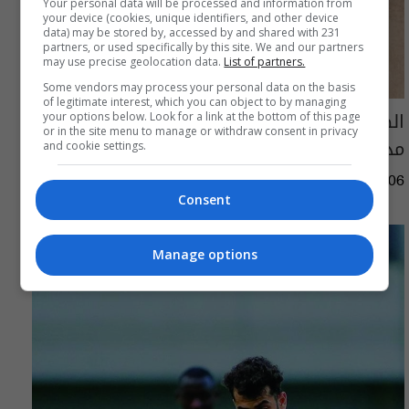
Your personal data will be processed and information from
your device (cookies, unique identifiers, and other device
data) may be stored by, accessed by and shared with 231
partners, or used specifically by this site. We and our partners
may use precise geolocation data.
List of partners.
Some vendors may process your personal data on the basis
of legitimate interest, which you can object to by managing
الصراع يحتدم على "رودري".. برشلونة وريال
your options below. Look for a link at the bottom of this page
or in the site menu to manage or withdraw consent in privacy
مدريد بانتظار قرار نجم السيتي
and cookie settings.
08:09 | 2026-08-06
Consent
Manage options