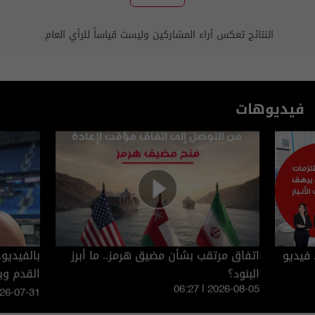
النتائج تعكس آراء المشاركين وليست قياساً للرأي العام.
فيديوهات
 فيديو
اتفاق مرتقب بشأن مضيق هرمز.. ما أبرز
بالفيديو
البنود؟
القدم و
06:27 | 2026-08-05
026-07-31