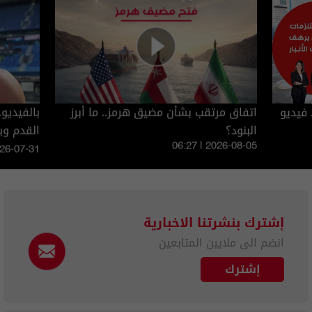
 فيديو
اتفاق مرتقب بشأن مضيق هرمز.. ما أبرز
بالفيديو
البنود؟
القدم و
06:27 | 2026-08-05
026-07-31
إشترك بنشرتنا الاخبارية
انضم الى ملايين المتابعين
إشترك