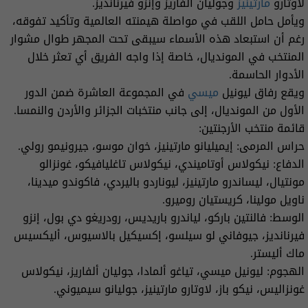
لاوتارو
مارتينيز
وجوليان ألفاريز وإنزو فيرنانديز.
ويأمل حامل اللقب في مواصلة هيمنته العالمية وتأكيد تفوقه،
رغم أن استبعاد هذه الأسماء سيبقى تحت المجهر طوال مشوار
المنتخب في المونديال، خاصة إذا واجه الفريق أي تعثر خلال
الأدوار الحاسمة.
ويقع رفاق ليونيل
ميسي
في المجموعة العاشرة ضمن الدور
الأول من المونديال، إلى جانب منتخبات الجزائر والأردن والنمسا.
قائمة منتخب الأرجنتين:
حراس المرمى: إيميليانو مارتينيز، خوان موسو، جيرونيمو رولي.
الدفاع: نيكولاس أوتاميندي، نيكولاس تاغليافيكو، غونزالو
مونتيال، ليساندرو مارتينيز، ليوناردو باليردي، فاكوندو ميدينا،
ناويل مولينا، كريستيان روميرو.
الوسط: فالنتين باركو، لياندرو باريديس، رودريغو دي بول، إنزو
فيرنانديز، جيوفاني لو سيلسو، إكسيكيل بالاسيوس، أليكسيس
ماك أليستر.
الهجوم: ليونيل ميسي، تياغو ألمادا، جوليان ألفاريز، نيكولاس
غونزاليس، نيكو باز، لاوتارو مارتينيز، جوليانو سيميوني.