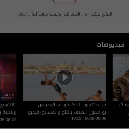
النتائج تعكس آراء المشاركين وليست قياساً للرأي العام.
فيديوهات
اكيا..
حرارة تتجاوز الـ 50 مئوية.. البصريون
"التفويج
يواجهون الصيف بالثلج والمسابح (فيديو)
الزائرين
10:32 | 2026-08-06
026-08-04