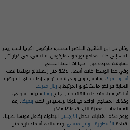
وكان من أبرز الغائبين الظهير المخضرم ماركوس أكونيا لاعب ريفر
بليت، إلى جانب مدافع بورنموث ماركوس سينيسي، في قرار أثار
تساؤلات عديدة حول اختيارات الخط الخلفي.
وفي خط الوسط، غابت أسماء لافتة مثل إيميليانو بوينديا لاعب
أستون فيلا
، وماكسيمو بيروني لاعب كومو، إضافة إلى الموهبة
الشابة فرانكو ماستانتونو المرتبط بـ
ريال مدريد
.
أما هجوميا، فقد خلت القائمة من جناح
روما
ماتياس سولي،
وكذلك المهاجم الواعد جيانلوكا بريستياني لاعب
بنفيكا
، رغم
المستويات المميزة التي قدماها مؤخرا.
ورغم هذه الغيابات، تدخل
الأرجنتين
البطولة بكامل قوتها تقريبا،
بقيادة
الأسطورة
ليونيل ميسي
، وبمساندة أسماء بارزة مثل