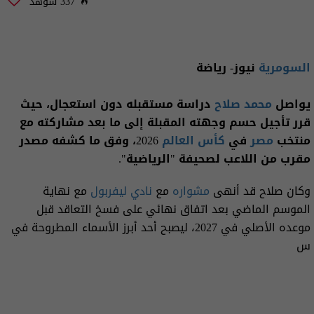
337 شوهد
السومرية
نيوز- رياضة
يواصل
محمد صلاح
دراسة مستقبله دون استعجال، حيث
قرر تأجيل حسم وجهته المقبلة إلى ما بعد مشاركته مع
منتخب
مصر
في
كأس العالم
2026، وفق ما كشفه مصدر
مقرب من اللاعب لصحيفة "الرياضية".
وكان صلاح قد أنهى
مشواره
مع
نادي ليفربول
مع نهاية
الموسم الماضي بعد اتفاق نهائي على فسخ التعاقد قبل
موعده الأصلي في 2027، ليصبح أحد أبرز الأسماء المطروحة في
س