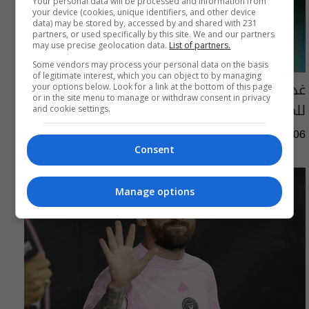
Your personal data will be processed and information from
your device (cookies, unique identifiers, and other device
data) may be stored by, accessed by and shared with 231
partners, or used specifically by this site. We and our partners
may use precise geolocation data.
List of partners.
Some vendors may process your personal data on the basis
of legitimate interest, which you can object to by managing
غداً الجمعة.. سحب قرعة دوري نجوم العراق
your options below. Look for a link at the bottom of this page
or in the site menu to manage or withdraw consent in privacy
للموسم الجديد 2026 - 2027
and cookie settings.
05:51 | 2026-08-06
Consent
Manage options