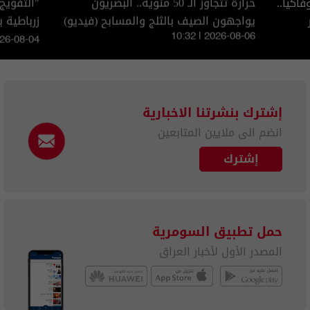
اكيا..
حرارة تتجاوز الـ 50 مئوية.. البصريون
"التفويج
يواجهون الصيف بالثلج والمسابح (فيديو)
الزائرين
10:32 | 2026-08-06
026-08-04
إشترك بنشرتنا الاخبارية
انضم الى ملايين المتابعين
إشترك
حمل تطبيق السومرية
المصدر الأول لأخبار العراق