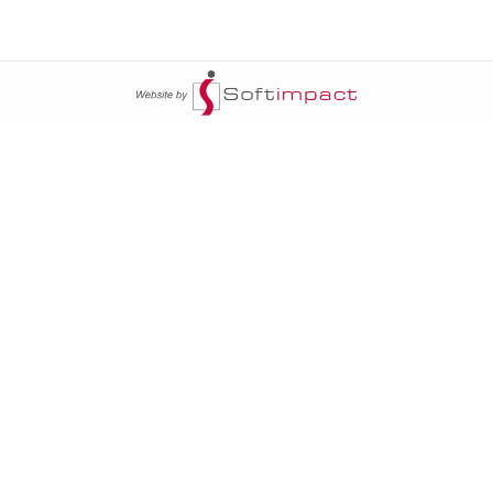
ج
السومرية نيوز
20
سياسة
عالم السيارات
محليات
أخبار الأبراج
20
خاص السومرية
أخبار الطقس
أمن
إنفوغراف
20
دوليات
فن وثقافة
اتي
حالة الطقس
الأبراج
ا