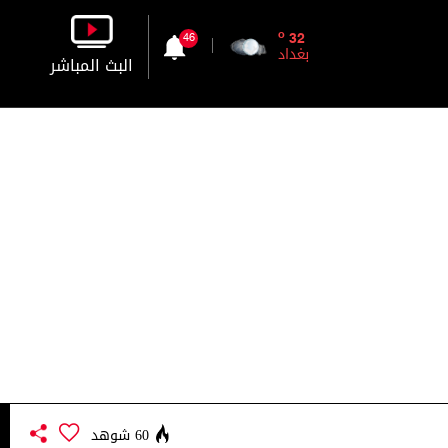
o
32
46
بغداد
البث المباشر
بالصورة
بالصوت
60 شوهد